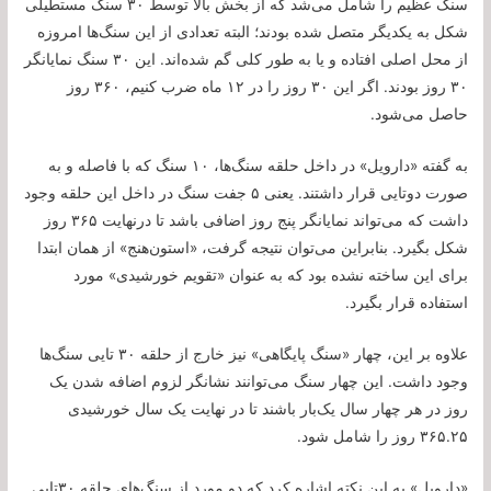
سنگ عظیم را شامل می‌شد که از بخش بالا توسط ۳۰ سنگ مستطیلی
شکل به یکدیگر متصل شده بودند؛ البته تعدادی از این سنگ‌ها امروزه
از محل اصلی افتاده‌ و یا به طور کلی گم شده‌اند. این ۳۰ سنگ نمایانگر
۳۰ روز بودند. اگر این ۳۰ روز را در ۱۲ ماه ضرب کنیم، ۳۶۰ روز
حاصل می‌شود.
به گفته «دارویل» در داخل حلقه سنگ‌ها، ۱۰ سنگ که با فاصله و به
صورت دوتایی قرار داشتند. یعنی ۵ جفت سنگ در داخل این حلقه وجود
داشت که می‌تواند نمایانگر پنج روز اضافی باشد تا درنهایت ۳۶۵ روز
شکل بگیرد. بنابراین می‌توان نتیجه گرفت، «استون‌هنج» از همان ابتدا
برای این ساخته نشده بود که به عنوان «تقویم خورشیدی» مورد
استفاده قرار بگیرد.
علاوه بر این، چهار «سنگ پایگاهی» نیز خارج از حلقه ۳۰ تایی سنگ‌ها
وجود داشت. این چهار سنگ می‌توانند نشانگر لزوم اضافه شدن یک
روز در هر چهار سال یک‌بار باشند تا در نهایت یک سال خورشیدی
۳۶۵.۲۵ روز را شامل شود.
«دارویل» به این نکته اشاره کرد که دو مورد از سنگ‌های حلقه ۳۰‌تایی