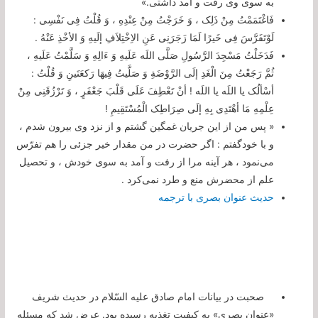
به سوی وی رفت و آمد داشتی.»
فَاغْتَمَمْتُ مِنْ ذَلِک ، وَ خَرَجْتُ مِنْ عِنْدِهِ ، وَ قُلْتُ فِی نَفْسِی :
لَوْتَفَرَّسَ فِی خَیرًا لَمَا زَجَرَنِی عَنِ الاِخْتِلاَفِ إلَیهِ وَ الأخْذِ عَنْهُ .
فَدَخَلْتُ مَسْجِدَ الرَّسُولِ صَلَّی اللَه عَلَیهِ وَ ءَ‌الِهِ وَ سَلَّمْتُ عَلَیهِ ،
ثُمَّ رَجَعْتُ مِنَ الْغَدِ إلَی الرَّوْضَةِ وَ صَلَّیتُ فِیهَا رَکعَتَینِ وَ قُلْتُ :
أسْألُک یا اللَه یا اللَه ! أنْ تَعْطِفَ عَلَی قَلْبَ جَعْفَرٍ ، وَ تَرْزُقَنِی مِنْ
عِلْمِهِ مَا أهْتَدِی بِهِ إلَی صِرَاطِک الْمُسْتَقِیمِ
!
« پس من از این جریان غمگین گشتم و از نزد وی بیرون شدم ،
و با خودگفتم : اگر حضرت در من مقدار خیر جزئی را هم تفرّس
می‌نمود ، هر آینه مرا از رفت و آمد به سوی خودش ، و تحصیل
علم از محضرش منع و طرد نمی‌کرد .
حدیث عنوان بصری با ترجمه
صحبت در بیانات امام صادق علیه السّلام در حدیث شریف
«عنوان بصری» به كیفیت تغذیه رسیده بود. عرض شد كه مسئله