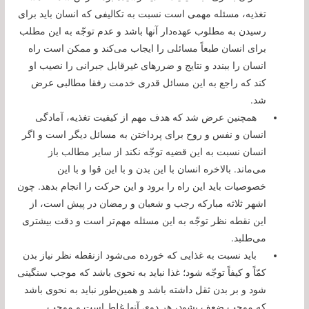
تغذیه، مسئله مهمی است نسبت به تكالیفی كه انسان باید برای
رسیدن به مطلوب عهده‌دار آنها باشد و عدم توجّه به این مطلب
برای انسان طبعاً مسائلی را ایجاب می‌كند و ممكن است راه
انسان را ببندد و نتایج و ضررهای غیرقابل جبرانی را نصیب او
كند كه راجع به این مسائل قدری خدمت رفقا مطالبی عرض
شد.
همچنین عرض شد كه هدف مهم از كیفیت تغذیه، آمادگی
انسان و نفس و روح برای پرداختن به مسائل دیگر است و اگر
انسان نسبت به این قضیه توجّه نكند از سایر مطالب باز
می‌ماند. بالاخره انسان با این بدن و با این قوا و با این
خصوصیات باید این راه را برود و این حركت را انجام بدهد. چون
اشهر ثلاثه مباركه رجب و شعبان و رمضان در پیش است، از
این نقطه نظر توجّه به این مسئله مهم‌تر است و دقت بیشتری
می‌طلبد.
باید نسبت به غذایی كه خورده می‌شود ازنقطه نظر نیاز بدن
كمّاً و كیفاً توجّه شود؛ غذا نباید به نحوی باشد كه موجب سنگینی
شود و بر بدن ثقل داشته باشد و همین‌طور نباید به نحوی باشد
كه موجب ضعف بشود، هر دوی آنها غلط است و موجب