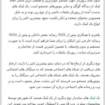
بدون شک رپورتاژ آگهی مستمر موثرترین و طبیعی ترین شکل ایجاد
لینک از دیدگاه گوگل و سایر موتورهای جستجو است. بک لینک های
بدست آمده از رپورتاژ تبلیغات دائمی و از نوع زیر بوده و به دلیل
همسویی محتوای صفحه و انکر تکست منبع، بیشترین تاثیر را برای
انواع بک لینک دارند.
پلتفرم با همکاری بیش از 1000 رسانه معتبر داخلی و بیش از 5000
رسانه خارجی این امکان را برای شما فراهم کرده است تا به صورت
مستقیم و بدون واسطه، با تضمین کمترین قیمت از صاحبان و
سردبیران سایت، رپورتاژ تبلیغات را خریداری کنید.
نوع دیگری از ارجاع ها که در دنیای سئو بیشترین تاثیر را دارند، ارجاع
های دریافتی از شبکه های اجتماعی هستند که به سیگنال های اجتماعی
معروف هستند. بک لینک های شبکه های اجتماعی این سیگنال را به
موتورهای جستجو می فرستند که این سایت بسیار محبوب است و در
وب و رسانه های اجتماعی درباره آن صحبت می شود.
بک لینک
های سایدبار نوع دیگری از بک لینک هستند که هنوز هم توسط
متخصصان سئو در وب فارسی با استقبال خوبی مواجه می شوند. این