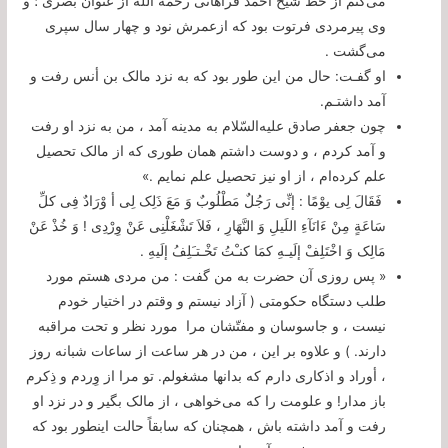
می‌کنم از خطّ شیخ احمد فراهانی رحمة اللَه از عُنوان بصری ؛ و
وی پیرمردی فرتوت بود که ازعمرش نود و چهار سال سپری
می‌گشت .
او گفـت: حال من این طور بود که به نزد مالک بن أنس رفت و
آمد داشتـم.
چون جعفر صادق علیه‌السّلام به مدینه آمد ، من به نزد او رفت
و آمد کردم ، و دوست داشتم همان طوری که از مالک تحصیل
علم کرده‌ام ، از او نیز تحصیل علم نمایم .»
فَقَالَ لِی یوْمًا : إنِّی رَجُلٌ مَطْلُوبٌ وَ مَعَ ذَلِک لِی أ وْرَادٌ فِی کلِّ
سَاعَةٍ مِنْ ءَ‌انَآءِ اللَیلِ وَ النَّهَارِ ، فَلاَ تَشْغَلْنِی عَنْ وِرْدِی ! وَ خُذْ عَنْ
مَالِک وَ اخْتَلِفْ إلَیـهِ کمَا کنـْتُ تَخْـتـَلِفُ إلَیهِ .
« پس روزی آن حضرت به من گفت : من مردی هستم مورد
طلب دستگاه حکومتی ( آزاد نیستم و وقتم در اختیار خودم
نیست ، و جاسوسان و مفتّشان مرا مورد نظر و تحت مراقبه
دارند. ) و علاوه بر این ، من در هر ساعت از ساعات شبانه روز
، أوراد و اذکاری دارم که بدانها مشغولم. تو مرا از وِردم و ذِکرم
باز مدار! و علومت را که می‌خواهی ، از مالک بگیر و در نزد او
رفت و آمد داشته باش ، همچنان که سابقاً حالت اینطور بود که