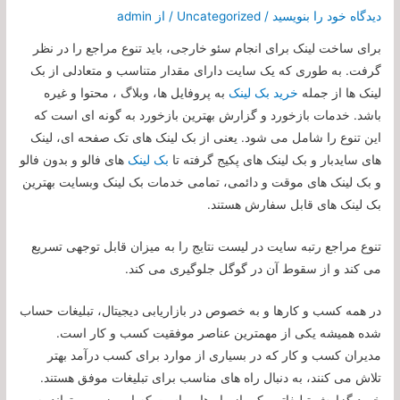
دیدگاه‌ خود را بنویسید
/
Uncategorized
/ از
admin
برای ساخت لینک برای انجام سئو خارجی، باید تنوع مراجع را در نظر
گرفت. به طوری که یک سایت دارای مقدار متناسب و متعادلی از بک
لینک ها از جمله
خرید بک لینک
به پروفایل ها، وبلاگ ، محتوا و غیره
باشد. خدمات بازخورد و گزارش بهترین بازخورد به گونه ای است که
این تنوع را شامل می شود. یعنی از بک لینک های تک صفحه ای، لینک
های سایدبار و بک لینک های پکیج گرفته تا
بک لینک
های فالو و بدون فالو
و بک لینک های موقت و دائمی، تمامی خدمات بک لینک وبسایت بهترین
بک لینک های قابل سفارش هستند.
تنوع مراجع رتبه سایت در لیست نتایج را به میزان قابل توجهی تسریع
می کند و از سقوط آن در گوگل جلوگیری می کند.
در همه کسب و کارها و به خصوص در بازاریابی دیجیتال، تبلیغات حساب
شده همیشه یکی از مهمترین عناصر موفقیت کسب و کار است.
مدیران کسب و کار که در بسیاری از موارد برای کسب درآمد بهتر
تلاش می کنند، به دنبال راه های مناسب برای تبلیغات موفق هستند.
خرید گزارش تبلیغاتی یکی از راه هایی است که امروزه می تواند به