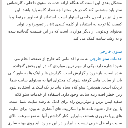
مشکل بعدی این است که هنگام ارائه خدمات سئوی داخلی، کارشناس
سئو باید مشخص کند که در هر محتوا چه تعداد کلمه باید باشد. این
سوال نیز بر اصول خاصی استوار است. استفاده از تصاویر مرتبط و با
کیفیت (با توجه به استفاده از کلمه کلیدی alt در تصویر) و یا تولید
محتوای ویدئویی از دیگر مواردی است که در این قسمت گنجانده شده
و به رشد سایت کمک می کند.
سئوی خارجی
خدمات سئو خارجی
به تمام اقداماتی که خارج از صفحه انجام می
شود اشاره دارد. یکی از مهم ترین مواردی که در این بخش گنجانده
شده است، بازخورد و گزارش است. گزارش ها و لینک ها به طور کلی
باید از سایت هایی گرفته شوند که محتوای آنها به محتوای سایت شما
نزدیک است. همچنین؛ سئو کلاه سیاه نباید در بک لینک ها استفاده شود
زیرا خطر افت رتبه سایت وجود دارد. استفاده از خدمات سئو کلاه
سفید ایمن ترین و موثرترین راه برای کمک به رشد سایت شما است.
با این حال، شیوه نامه ها و اسکریپت های آبشاری به ویژه برای سایت
های پویا ضروری هستند، بنابراین کنار گذاشتن آنها به نفع سرعت بالای
سایت راه حل خوبی نیست. بنابراین در این موارد باید روی بهینه سازی