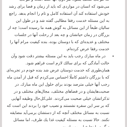
می‌شود كه انسان در مواردی كه باید از زمان و فضا برای رشد
خودش استفاده كند آن استفاده كامل و تام را انجام بدهد. راجع
به این مسئله خدمت رفقا مطالبی گفته شد و در طول این
سالیان طبعاً از این مسائل به گوش همه ما رسیده است؛ چه از
بزرگان در زمان حیاتشان و چه بعد از رحلت آنها در جلسات
مختلف و عدیده‌ای كه با دوستان بوده، بنده كیفیت مرام آنها را
خدمت رفقا عرض كرده‌ام.
در ماه مبارك رجب باید به این مسئله بیشتر دقت شود وآن
حالت آمادگی كه برای سالك لازم است فراهم شود.
همان‌طوری كه خدمت دوستان عرض شد بنده خودم در تجربه‌ای
كه با بزرگان داشتم كاملًا احساس می‌كردم كه قبل از آمدن ماه
رجب آنها خیلی مترصد بودند برای حلول این ماه مبارك. در
صحبت‌هایشان و در فضاهای مختلف، مجال‌های مختلف و در
تذكراتشان خیلی صحبت می‌كردند. علی‌كل‌حال وظیفه آنهایی
كه بر سر این سفره نشستند و نصیب خود را بردند این است كه
نسبت به مسائل مختلف آنچه كه از دستشان برمی‌آید مضایقه
نكنند. حالا نسبت به مسئله كیفیت غذا یك طرف، اما مسائل
دیگر در اینجا خیلی مهم است.