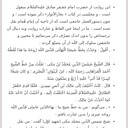
این روایت از حضرت امام جعـفر صادق علیه‌السّلام منقول
است ، و مجلسی در کتاب « بحارالأنوار» ذکر نموده است ؛ و
چون دستورالعمل جامعی است که از ناحیه‌ آن إمام هُمام نقل
شده است ، ما در اینجا عین الفاظ و عبارات روایت وبه دنبال آن
ترجمه‌اش را بدون اندک تصرّف ذکر می‌نمائیم تا محبین و
عاشقین سلوک إلی اللَه از آن متمتّع گردند :
ـ أقُولُ : وَجَدْتُ بِخَطِّ شَیخِنَا الْبَهَآئِی قَدَّسَ اللَه رُوحَهُ مَا هَذَا لَفْظُهُ
:
قَالَ الشَّیخُ شَمْسُ الدِّینِ مُحَمَّدُ بْنُ مَکی : نَقَلْتُ مِنْ خَطِّ الشَّیخِ
1
أحْمَدَ الْفَرَاهَانِی رَحِمَهُ اللَه ، عَنْ عُـِنْوَانِ
الْبَصْرِی ؛ وَ کانَ شَیخًا
2
کبِیـرًا قَدْ أتَی
عَلَیهِ أ رْبَعٌ وَ تِسْعُونَ سَنَةً .
قَالَ : کنْتُ أخْتَلِفُ إلَی مَالِک بْنِ أنَسٍ سِنِیـنَ . فَلَمَّا قَدِمَ جَعْفَرٌ
الصَّادِقُ عَلَیهِ‌السَّلاَمُ الْمَدِینَةَ اخْتَلَفْتُ إلَیهِ ، وَ أحْبَبْتُ أنْ ءَ‌اخُذَ عَنْهُ
کمَا أخَذْتُ عَنْ مَالِک
.
« ـ می‌گویم : من به خطّ شیخ ما : بهاء‌الدّین عامِلی قَدَّس اللَه
روحَه چیزی را بدین عبارت یافتم :
شیخ شمس الدّین محمّد مکی (شهید اوّل) گفت : من نقل