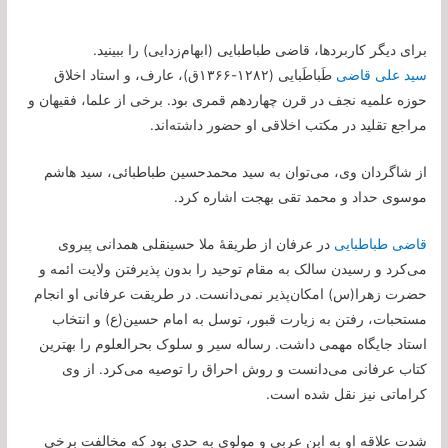
برای دیگر کاربردها، قاضی طباطبایی (ابهام‌زدایی) را ببینید.
سید علی قاضی
طَباطَبایی (۱۲۸۲-۱۳۶۶ق)، عارف، و استاد اخلاق
حوزه علمیه نجف در قرن چهاردهم قمری بود. برخی از علما، فقیهان و
مراجع تقلید در مکتب اخلاقی او حضور داشته‌اند.
از شاگردان وی، می‌توان به سید محمدحسین طباطبائی، سید هاشم
موسوی حداد و محمد تقی بهجت اشاره کرد.
قاضی طباطبایی
در عرفان از طریقۀ ملا حسینقلی همدانی پیروی
می‌کرد و رسیدن سالک به مقام توحید را بدون پذیرفتن ولایت ائمه و
حضرت زهرا(س) امکان‌پذیر نمی‌دانست. در طریقت عرفانی او انجام
مستحبات، رفتن به زیارت قبور، توسل به امام حسین(ع) و انتخاب
استاد جایگاه مهمی داشت. رساله سیر و سلوک بحرالعلوم را بهترین
کتاب عرفانی می‌دانست و روش احراق را توصیه می‌کرد. از وی
کراماتی نیز نقل شده است.
شدت علاقه او به ابن عربی و مولوی به حدی بود که مخالفت برخی