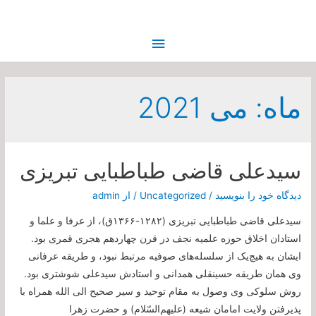
فهرست
اصلی
ماه:
می 2021
سیدعلی قاضی طباطبایی تبریزی
دیدگاه‌ خود را بنویسید
/
Uncategorized
/ از
admin
سیدعلی قاضی طباطبایی تبریزی (۱۲۸۲-۱۳۶۶ق)، از عرفا و علما و
استادان اخلاق حوزه علمیه نجف در قرن چهاردهم هجری قمری بود.
ایشان به هیچ‌یک از سلسله‌های صوفیه مرتبط نبود، و طریقه عرفانی
وی همان طریقه حسینقلی همدانی و استادش سیدعلی شوشتری بود.
روش سلوکی وی وصول به مقام توحید و سیر صحیح الی الله همراه با
پذیرفتن ولایت امامان شیعه (علیهم‌السّلام) و حضرت زهرا