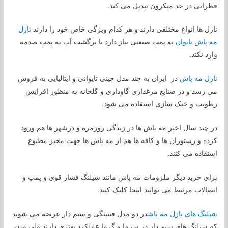
قطراتی در حد میکرون تیدیل می کند.
نازل ها انواع مختلفی دارند و هر کدام ویژگی خاص خود را دارند
نازل
مه پاش تایوان
به پمپ صنعتی نیاز دارد تا برگشت آب به پمپ صدمه
وارد نکند.
نازل مه پاش
در ایران به چند مدل چینی تایوانی و ایتالیایی به فروش
می رسد و در صنایع مرغداری گاوداری و گلخانه به منظور افزایش
رطوبت و خنک سازی استفاده می شود.
در چند سال اخیر مه پاش ها در زندگی روزمره و درشهر ها هم ورود
کرده و رستوران ها و کافه ها هم از مه پاش ها جهت محیز مطبوع
استفاده می کنند.
برای خرید دیگر ملزومات مه پاش مانند شیلنگ فشار قوی و پمپ و
اتصالات مرتبط می توانید اینجا کلیک کنید.
شیلنگ های نازل مه پاش
در دو مدل فیتینگی و سیم دار عرضه می شوند
که شیلنگ های سیم دار در سرما و گرما عملکرد بهتری دارند ولی وزن