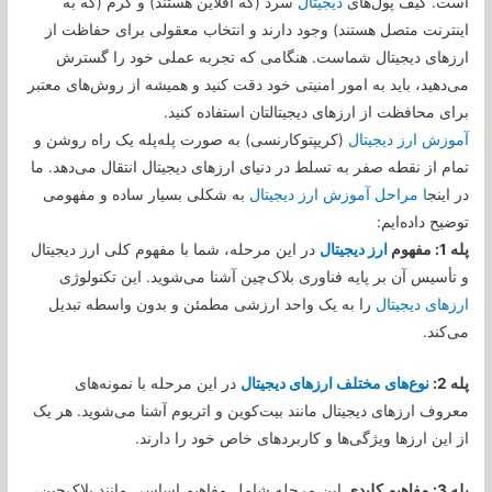
است. کیف پول‌های
دیجیتال
سرد (که آفلاین هستند) و گرم (که به
اینترنت متصل هستند) وجود دارند و انتخاب معقولی برای حفاظت از
ارزهای دیجیتال شماست. هنگامی که تجربه عملی خود را گسترش
می‌دهید، باید به امور امنیتی خود دقت کنید و همیشه از روش‌های معتبر
برای محافظت از ارزهای دیجیتالتان استفاده کنید.
آموزش ارز دیجیتال
(کریپتوکارنسی) به صورت پله‌پله یک راه روشن و
تمام از نقطه صفر به تسلط در دنیای ارزهای دیجیتال انتقال می‌دهد. ما
در اینج
ا مراحل آموزش ارز دیجیتال
به شکلی بسیار ساده و مفهومی
توضیح داده‌ایم:
پله 1: مفهوم
ارز دیجیتال
در این مرحله، شما با مفهوم کلی ارز دیجیتال
و تأسیس آن بر پایه فناوری بلاک‌چین آشنا می‌شوید. این تکنولوژی
ارزهای دیجیتال
را به یک واحد ارزشی مطمئن و بدون واسطه تبدیل
می‌کند.
پله 2:
نوع‌های مختلف ارزهای دیجیتال
در این مرحله با نمونه‌های
معروف ارزهای دیجیتال مانند بیت‌کوین و اتریوم آشنا می‌شوید. هر یک
از این ارزها ویژگی‌ها و کاربردهای خاص خود را دارند.
پله 3: مفاهیم کلیدی
این مرحله شامل مفاهیم اساسی مانند بلاک‌چین،