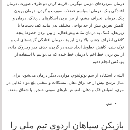
درمان سردردهای مزمن میگرنی، قرینه کردن دو طرف صورت، درمان
افتادگی پلک، درمان اسپاسم عضلات صورت و گردن، درمان پریدن
پلک، درمان انحراف چشم، از بین بردن اسکارهای دردناک، درمان و
کاهش تعریق بیش از حد نواحی مختلف بدن مانند کف دست‌ها یا
زیربغل، کمک به درمان مثانه بیش‌فعال، از بین بردن خطوط پنجه
کلاغی اطراف چشم، بالابردن ابروها، درمان افتادگی گوشه‌های لب و
نوک بینی، کاهش خطوط ایجاد شده در گردن، حذف چین‌وچروک چانه،
از بین بردن خط اخم یا درمان خط خنده که می‌توانیم با استفاده از
بوتاکس انجام دهیم.
البته با استفاده از سم بوتولینوم، مواردی دیگر درمان می‌شود، برای
مثال ترشح بیش از حد بزاق دهان، مشکلات و سختی بلع مواد غذایی در
مری، انقباض فک و دهان، انقباض تارهای صوتی حنجره یا شقاق مقعد.
نیم.
بازیکن سپاهان اردوی تیم ملی را