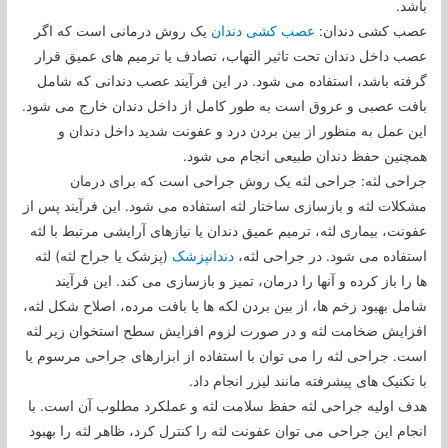
باشد.
عصب کشی دندان:
عصب کشی دندان
یک روش درمانی است که اگر
عصب داخل دندان تحت تاثیر التهاب، تصادف یا ترمیم های عمیق قرار
گرفته باشد، استفاده می شود. در این فرآیند عصب دندانی که شامل
بافت عصبی و عروق است به طور کامل از داخل دندان خارج می شود.
این عمل به منظور از بین بردن درد و عفونت شدید داخل دندان و
همچنین حفظ دندان طبیعی انجام می شود.
جراحی لثه: جراحی لثه یک روش جراحی است که برای درمان
مشکلات لثه و بازسازی ساختار لثه استفاده می شود. این فرآیند پس از
عفونت، بیماری لثه، ترمیم عمیق دندان یا نیازهای آرایشی مرتبط با لثه
استفاده می شود. در جراحی لثه،
دندانپزشک
(پزشک یا جراح لثه) لثه
ها را باز کرده و آنها را درمان، تمیز و بازسازی می کند. این فرآیند
شامل بهبود زخم ها، از بین بردن لکه ها یا بافت مرده، اصلاح شکل لثه،
افزایش ضخامت لثه و در صورت لزوم افزایش سطح استخوان زیر لثه
است. جراحی لثه را می توان با استفاده از ابزارهای جراحی مرسوم یا
با تکنیک های پیشرفته مانند لیزر انجام داد.
هدف اولیه جراحی لثه حفظ سلامت لثه و عملکرد مطلوب آن است. با
انجام این جراحی می توان عفونت لثه را کنترل کرد، ظاهر لثه را بهبود