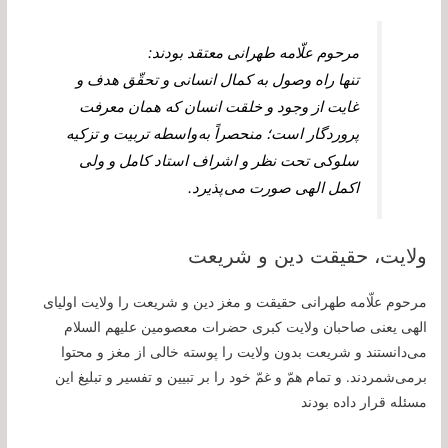
مرحوم علّامه طهرانى معتقد بودند:
تنها راه وصول به کمال انسانی و تحقّق هدف و
غایت از وجود و خلقت انسان که همان معرفت
پروردگار است؛ منحصراً به واسطه تربیت و تزکیه
سلوکی تحت نظر و اشراف استاد کامل و ولی
اکمل الهی صورت می پذیرد.
ولایت، حقیقت دین و شریعت
مرحوم علّامه طهرانى حقيقت و مغز دين و شريعت را ولايت اولياى
الهى يعنى صاحبان ولايت كبرى حضرات معصومين علیهم السلام
می‏‌دانستند و شريعت بدون ولايت را پوسته خالى از مغز و محتوا
برمی‌شمردند. و تمام همّ و غمّ خود را بر تبيين و تفسير و تبليغ اين
مسئله قرار داده بودند