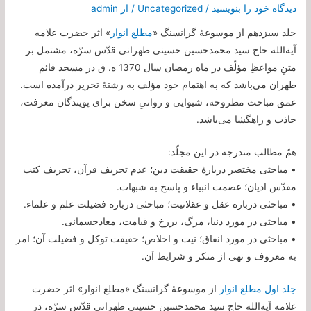
دیدگاه‌ خود را بنویسید
/
Uncategorized
/ از
admin
جلد سیزدهم از موسوعۀ گرانسنگ «
مطلع انوار
» اثر حضرت علامه
آیة‌الله حاج سید محمدحسین حسینی طهرانی قدّس سرّه، مشتمل بر
متنِ مواعظِ مؤلّف در ماه رمضان سال 1370 ه. ق در مسجد قائم
طهران می‌باشد که به اهتمام خود مؤلف به رشتۀ تحریر درآمده است.
عمق مباحث مطروحه، شیوایی و روانیِ سخن برای پویندگان معرفت،
جاذب و راهگشا می‌باشد.
همّ مطالب مندرجه در این مجلّد:
• مباحثی مختصر دربارۀ حقیقت دین؛ عدم تحریف قرآن، تحریف کتب
مقدّس ادیان؛ عصمت انبیاء و پاسخ به شبهات.
• مباحثی درباره عقل و عقلانیت؛ مباحثی درباره فضیلت علم و علماء.
• مباحثی در مورد دنیا، مرگ، برزخ و قیامت، معاد‌جسمانی.
• مباحثی در مورد انفاق؛ نیت و اخلاص؛ حقیقت توکل و فضیلت آن؛ امر
به معروف و نهی از منکر و شرایط آن.
جلد اول مطلع انوار
از موسوعۀ گرانسنگ «مطلع انوار» اثر حضرت
علامه آیة‌الله حاج سید محمدحسین حسینی طهرانی قدّس سرّه، در