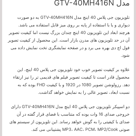
مدل GTV-40MH416N
تلویزیون جی پلاس 40 اینچ مدل GTV-40MH416N به دو صورت
دیواری و یا با استفاده از پایه بر روی میز قابل استفاده می باشد.
هرچند ابعاد این تلویزیون 40 اینچ چندان بزرگ نیست اما کیفیت تصویر
آن در حد تلویزیون های مدرن بازار است. این محصول از کیفیت تصویر
فول اچ دی بهره می برد و در صفحه نمایشگری تخت نمایش داده می
شود.
علاوه بر کیفیت تصویر خوب خود تلویزیون جی پلاس 40 اینچ، این
محصول قادر است تا کیفیت تصویر فیلم های قدیمی تر را نیز ارتقاء
دهد. رزولوشن تصویر 1080 در 1920 و با کیفیت FHD بوده که به
نسبت ابعاد، تصویر عالی را به نمایش خواهد گذاشت.
دو اسپیکر تلویزیون جی پلاس 40 اینچ مدل GTV-40MH416N دارای
خروجی صدای 16 وات بوده که متناسب با فضای قرار گفته در آن
صدای با کیفیتی را به گوش خواهد رساند. این تلویزیون از سیستم های
صوتی MP3، AAC، PCM، MP2/Cook پشتیبانی می کند.