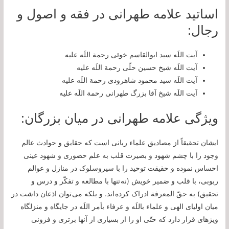
اساتید علامه طهرانی در فقه و اصول و
رجال:
آیت اللَه سید ابوالقاسم خوئی رحمة اللَه علیه
آیت اللَه شیخ حسین حلّی رحمة اللَه علیه
آیت اللَه سید محمود شاهرودی رحمة اللَه علیه
آیت اللَه شیخ آقا بزرگ طهرانی رحمة اللَه علیه
ویژگی علامه طهرانی در میان بزرگان:
ایشان تحقيقاً از مصاديق علماء ربانی است كه حقایق و حوادث عالم
وجود را با چشم شهود و بصيرت قلب به علم حضورى و شهود عينى
احساس نموده و حقيقت توحيد را با سیروسلوک در منازل و عوالم
ربوبى، با قلب و ضمير خويش (نه تنها با مطالعه و تفكّر و درس و
تحقيق) به حقّ المعرفة ادراک كرده اند. و بلكه می توان اذعان داشت در
ميان اولياى الهى و علماء باللَه و عرفاء بأمر اللَه در جايگاه و منزلگاه
ويژه‏اى قرار دارد كه حتّى او را از بسيارى از آنها برترى و فزونى