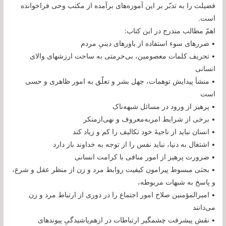
فضیلت را به تدبّر بر این آموزه‌های برآمده از مکتب وحی فراخوانده
است.
اهمّ مطالب مندرج در این کتاب:
• ضررهای سوء استفاده از باورهای دینیِ مردم
• تحریف کلمات معصومین، بی‌حرمتی به ساحت ارزشهای والای
انسانی
• منشأ پیدایش توهمات، جهل بشر و تعلّق به امور ظاهری و حسی
است
• پرهیز از ورود در مسائل شبهه‌ناک
• برخی از شرایط امر‌به‌معروف و نهی‌از‌منکر
• انسان نباید از ناحیۀ خود تکالیف را کم و زیاد کند
• اشتغال به دنیا، نباید نفس را از توجه به خداوند باز دارد
• ضرورت پرهیز از امور منافی با کرامت انسانی
• بحثی مبسوط پیرامون کیفیت روابط مرد و زن از منظر عقل و شرع،
و پاسخ به شبهات مربوطه،
• امیرالمؤمنین صلاح امور اجتماع را در دوری از ارتباط مرد و زن
می‌دانند
• نقش پیشرفت چشمگیر ارتباطات در ازهم‌پاشیدگیِ پیوندهای