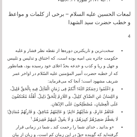
لمعات الحسین علیه السلام – برخی از کلمات و مواعظ
و خطب حضرت سید الشهدا
4
سخت‌ترین و تاریكترین دوره‌ها از نقطه نظر فشار و غلبه
حكومت جائره بنى امیه بوده است، كه اختناق و تدلیس و تلبیس
و جهل و ریا و كذب و خدعه بحدّ اعلاى خود رسیده بود، همانطور
كه از خطبه حضرت أمیر المؤمنین علیه السّلام در اواخر عمر
شریف مشهود است؛ آنجا كه مى‌فرماید:
وَ اعْلَمُوا رَحِمَکمُ اللَهُ! أَنَّکمْ فِى زَمَانٍ الْقَآئِلُ فِیهِ بِالْحَقِّ قَلِیلٌ،
وَ اللِسَانُ عَنِ الصِّدْقِ کلِیلٌ، و اللَازِمُ لِلْحَقِّ ذَلِیلٌ. أَهْلُهُ مُعْتَکفُونَ
عَلَى الْعِصْیانِ، مُصْطَلِحُونَ عَلَى الإدْهَانِ.
فَتَاهُمْ عَارِمٌ، وَ شَآئِبُهُمْ ءَاثِمٌ؛ وَ عَالِمُهُمْ مُنَافِقٌ، وَ قَارِئُهُمْ مُمَاذِقٌ؛
1
لَا یعَظِّمُ صَغِیرُهُمْ کبِیرَهُمْ، وَ لَا یعُولُ غَنِیهُمْ فَقِیرَهُمْ.
«و بدانید ـ خداى شما را رحمت كند ـ شما در زمانى قرار
گرفته‌اید كه گوینده حقّ در این زمان كم است، و زبان از بیان