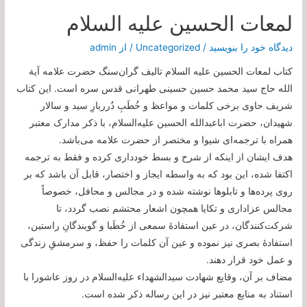
لمعات الحسین علیه السلام
دیدگاه‌ خود را بنویسید
/
Uncategorized
/ از
admin
کتاب لمعات الحسین علیه السلام تالیف گران‌سنگ حضرت علامه آیة
الله حاج سید محمد حسین حسینی طهرانی قدس سره است. این کتاب
شریف حاوی برخی کلمات و مواعظ و خُطَبِ دُرربارِ سید و سالار
شهیدان، حضرت اباعبدالله الحسین علیه‌السلام، با ذکر مدارک معتبر
همراه با ترجمه‌ای شیوا و مختصر از حضرت علامه می‌باشد.
هدف ایشان از اینکه از شرح و بسط خودداری کرده و فقط به ترجمه
اکتفا شده، این بود كه به واسطه ايجاز و اختصار، قابل آن باشد كه بر
روى پرده‏‌ها و تابلوها نوشته شده و در مجالس و محافل، خصوصاً
مجالس عزاداری و تکایا همچون اشعار محتشم نصب گردد، تا
شرکت‌کنندگان، در عین استفادۀ سمعی از خُطَبا و گویندگانِ راستین،
استفادۀ بصری نیز نموده و عین آن کلمات را حفظ، و سرمشقِ زندگی
و عمل خود قرار دهند.
مضاف بر آن، وقایع شهادت سیدالشهداء علیه‌السلام در روز عاشورا با
استناد به منابع معتبر نیز در این رساله ذکر شده است.