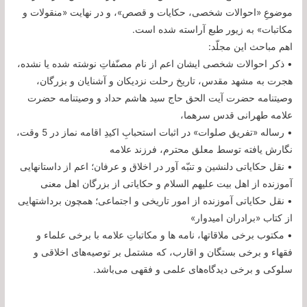
موضوعِ «احوالات شخصی، حکایات و قصص»، و در نهایت «منقولات و
مکاتبات» به زیور طبع آراسته شده است.
اهم مباحث این مجلّد:
• ذکر احوالات شخصی ایشان اعم از نام مصنّفاتِ نوشته شده یا نشده،
هجرت به مشهد مقدس، تاریخ رحلت نزدیکان و آشنایان و بزرگان،
وصیتنامه حضرت آیت الحق حاج سید هاشم حداد و وصیتنامه حضرت
علامه طهرانی قدس سرهما،
• رساله «تفریق صلوات» در اثبات استحبابِ اکیدِ اقامه نماز در 5 وقت،
نگارش یافته توسط معلق محترم، فرزند علامه
• نقل حکایاتی دلنشین و تنبّه آور در اخلاق و عرفان؛ اعم از داستانهایی
آموزنده از اهل بیت علیهم السلام و حکایاتی از بزرگان اهل معنی
• نقل حکایاتی آموزنده از امور تاریخی و اجتماعی؛ همچون برداشتهایی
از کتاب «برادران امیدوار»
• مکتوب برخی ملاقاتها، نامه ها و مکاتباتِ علامه با برخی علماء و
فقهاء و برخی بستگان و اقارب، که مشتمل بر توصیه‌های اخلاقی و
سلوکی و برخی دیدگاه‌های علمی و فقهی می‌باشد.