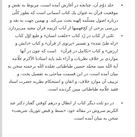
جلد دوّم آن، چنانچه در آغازش آمده است، مربوط به نقش و
موقعیت قرآن به عنوان یك كتاب آسمانى است كه بطور كلّى
درباره اصول مسلّمه إلهیه بحث مى‌كند. و بهمین جهت به نقد و
بررسى برخى از كج‌فهمیها از آیات كریمه قرآن مجید مى‌پردازد.
ثلثى از كتاب در رّد كتاب «خلقت انسان» و طبع اوّل كتاب
«راه طىّ شده» و تفسیر «پرتوى از قرآن» و كتاب «دانش و
ارزش» و كتاب «تكامل در قرآن»
است كه چون در آنها
مواردى بر خلاف نظریات و آراء بلند پایه استادنا الأكرم علّامه
آیة اللَه سید محمّد حسین طباطبائى تغمّده اللَه برحمته سخن به
میان آمده است، در این قسمت مباحثى به تفصیل بحث، و
تزییف آن مواردِ خلاف، و اتقان و استحكام نظریه حضرت استاد
فقید علّامه طباطبائى مبین گردیده است.
در دو ثلث دیگر كتاب از ابطال و درهم كوفتن گفتار دكتر عبد
الكریم سروش در مقاله خود: «بسط و قبض تئوریك شریعت»
سخن به میان آمده است.