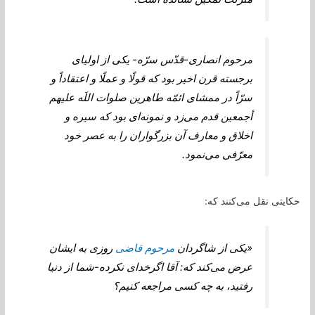
مرحوم انصارى‏-قدّس سرّه- يكى از اولياى
برجسته قرن اخير بود كه قولًا و عملًا و اعتقاداً و
سرّاً در ممشاى ائمّه طاهرين صلوات اللَه عليهم
أجمعين قدم می‌‏زد و نمونه‌‏اى بود كه سيره و
اخلاق و معارف آن بزرگواران را به عصر خود
معرّفى می‌‏نمود.
حكايتى نقل می‌‏كنند كه:
«يكى از شاگردان
مرحوم قاضى
روزى به ايشان
عرض می‌كند كه: آقا اگرخداى نكرده-شما از دنيا
رفتيد، به چه كسى مراجعه كنيم؟