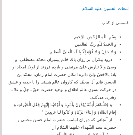
لمعات الحسین علیه السلام
قسمتی از کتاب
بِسْمِ اللَهِ الرَّحْمَنِ الرَّحیم‌
وَ الحَمدُ للَّهِ رَبِّ العالَمینَ‌
وَ لا حَوْلَ وَ لا قُوَّة إلّا بِاللَهِ الْعَلىِّ الْعَظیم‌
درود بیكران بر روان پاك خاتم پیمبران محمّد مصطفى، و
وصىّ والا تبارش علىّ مرتضى و یازده فرزند از اولاد امجاد او
باد؛ بالاخصّ ولىّ دائره امكان حضرت امام زمان: محمّد بن
الحسن قائم آل محمّد كه كاروان عالم هستى را با جذبه و عشق
در حركت بسوى عالم اطلاق و توحید حضرت حقّ ـ جلّ و علا ـ
رهبرى مى‌كنند.
وَ جَعَلْناهُمْ أَئِمَّةً يَهْدُونَ بِأَمْرِنا وَ أَوْحَيْنا إِلَيْهِمْ فِعْلَ الْخَيْراتِ وَ
1
إِقامَ الصَّلاةِ وَ إِيتاءَ الزَّكاةِ وَ كانُوا لَنا عابِدِينَ
.
از آنجائى كه دوران امامت حضرت امام حسن مجتبى و
حضرت سید الشّهداء علیهما السّلام از
آيه ٧٣، از سوره ٢١: الأنبيآء