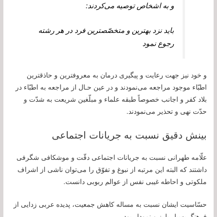
و به اشخاص توصيه می‌كردند:
بايد نزد بهترين و متخصّص‏ترين فرد در هر رشته
رجوع نمود
و خود نيز جهت رعايت و پيگيرى درمان به معروف‏ترين و حاذق‏ترين
اطبّاء موجود مراجعه می‌نمودند و در عين حـال از مراجعه به اطبّاء در
بلاد كفر و اجانب خصوصاً طبقه علماء و مبلّغين شريعت به شدّت و
حدّت نهى و تحذير می‌‏نمودند.
بینش دقیق نسبت به جریانات اجتماعی
علّامه طهرانى نسبت به جريانات اجتماعى دقّت و موشكافى شگرفى
داشتند كه البته اين مرتبه از نبوغ و تفوّق را می‌توان ناشى از اشراف
ملكوتى و احاطه غيبى نفس از عوالم ربوبى دانست.
حسّاسيت ايشان نسبت به مساله کاهش جمعیت، پديده عربى زدايى از
فرهنگ بسيار بارز و نمودار بود.