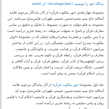
دیدگاه‌ خود را بنویسید
/
Uncategorized
/ از
admin
مجموعۀ چهار‌جلدیِ «نور ملکوت قرآن» از آثار ماندگار مرحوم علامه
آیة‌الله حاج سید محمدحسین حسینی طهرانی قدّس‌سرّه می‌باشد. این
مجموعه به قلم مؤلف به صورت مبسوط، با تحلیل و تدقیق در مبانیِ
معارف قرآن و پاسخ به شبهات مربوطه، به رشتۀ تحریر درآمده است
و با متنِ مکتوب و فشردۀ سخنرانی‌های ایشان که در مجموعۀ «انوار
ملکوت»‌ مندرج است تفاوتی چشمگیر دارد. در این کتاب از مباحثی
پیرامونِ «جایگاه قرآن در هدایت بشریت، و جاودانگی و جامعیت
معارف و احکام قرآن، رابطه قرآن و علوم تجربی، نقد و بررسی
برخی کج‌فهمی‌ها از آیات قرآن، منطق قرآن، قرآن و آیات آفاقی و
انفسی، جایگاه تربیتی قرآن، عربیت و اعجاز قرآن، و تبیین ملاکاتِ
برخی احکام قرآن» سخن به میان آمده است.
جلد اول مجموعۀ «
نور ملکوت قرآن
» از آثار ماندگار مرحوم علامه
آیة‌الله حاج سید محمدحسین حسینی طهرانی قدّس‌سرّه بوده که
پیرامون جنبۀ «حقانیت و هدایتگری قرآن و جامعیتِ احکام آن» با قلمی
روان و بیانی سلیس به رشتۀ تحریر درآمده است.
مهم‌ترین مطالب این مجلّد: