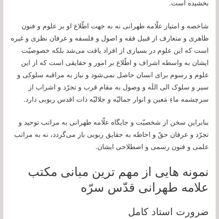
بخشيده است.
شاخصه و امتياز علّامه طهرانى نه به جهت اطّلاع او بر علوم و فنون
ظاهرى و متعارف از قبيل فقه و اصول و فلسفه و عرفان نظرى و غيره
است كه اين علوم در بسيارى از افراد يافت می‌‏شد بلکه خصوصيّت
ايشان به واسطه اشراف و اطّلاع بر امور و حقايقى است كه از اين
علوم و رسوم براى انسان حاصل نمی‌‏شود و نياز به مراقبه سلوكى و
سير و سلوک الى اللَه و وصول به مقام قرب و تجرّد و اشراب از
سرچشمه ماءِ مَعين و انوار جماليّه و جلاليّه ذات اقدس ربوبى دارد.
بنابراين سخن از شخصيّت و جايگاه علّامه طهرانى به مراتب توحيد و
تجرّد و عرفان حقّ و احاطه به حقایق ربوبى باز می‌‏گردد، نه به مراتب
علمى و فنون رسمى و اصطلاحى ايشان.
نمونه هایی از مهم ترین مبانی مکتب
علامه طهرانی قدّس سرّه
ضرورت استاد کامل