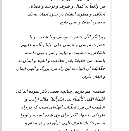
من واقعاً به كمال و شرف و توحيد و فضائل
اخلاقى و معنوى ايشان در حدود ايمان به يك
پيغمبر، ايمان و يقين دارم.
زيرا اگر الآن حضرت يوسف و يا شعيب و يا
حضرت موسى و عيسى على نبيّنا و آله و عليهم
السّلام زنده شوند، و بيايند و امر و نهى داشته
باشند، من حقيقةً بقدر اطاعت و انقياد و ايمان به
حقّانيّت آن انبياء به اين راد مرد بزرگ و الهى ايمان
و ايقان دارم.
شاهدى هم داريم، چنانچه بعضى ذكر نموده ‏اند كه:
عُلَمآءُ امَّتى كَأَنْبيآءِ بَنى إسْرآئيلَ‏ ملاك ارادت و
عظمت اين مرد تجلّيات الهيّه‌‏اى است كه در راه
طولانى با جهاد اكبر براى وى شده است، و او را
به سرحدّ يك عارف الهى درآورده و در مقام و
منزلت تمكين نشانده است‏.