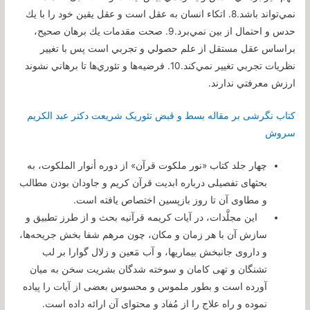
نمي‌تواند باشد.8. اتكاء انسان به عقل است و عقل يقين خود را با يك
حدس و احتمال از بين نمي‌برد.9. صحت مقدمات يك برهان صحيح،
براساس عقل مستقل از علم حصولي و تجربي است پس با تغيير
نظريات تجربي تغيير نمي‌كند.10. فرضيه‌ها و تئوري‌ها تا برهاني نشوند
ارزش معرفتي ندارند.
کتاب نگرشی بر مقاله بسط و قبض تئوریک شریعت دکتر عبد الکریم
سروش
چهار جلد كتاب «نور ملكوت قرآن» از دوره أنوار الملكوت، به
بحثهاى تفصیلى درباره ابدیت قرآن كریم و جاودان بودن مطالب
و مطاوى آن تا روز بازپسین اختصاص یافته است.
این مجلَّدات، در آیات كریمه قرآنیه بحث و از طرز تطبیق و
سازش آن با هر زمان و مكان، چون مرهم شفا بخش جریحه‌ها،
و داروى جانبخش بیماریها، و آب مَعین و زلال گوارا بر لب
تشنگان و تهى كامان و سوخته شدگان بشریت سخن به میان
آورده است و بطور ملموس و محسوس بعضى از آیات را پیاده
نموده و راه علاج را از مُفاد و محتواى آن ارائه داده است.