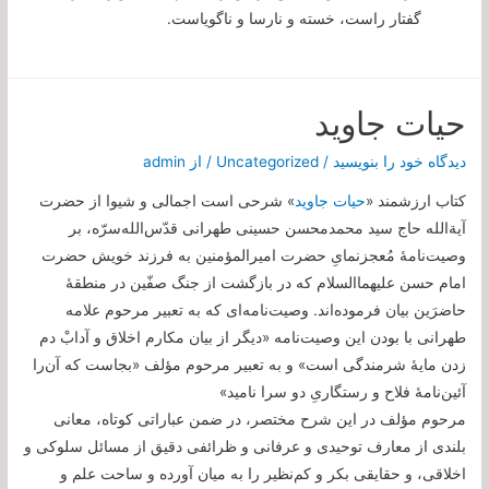
گفتار راست، خسته و نارسا و ناگویاست.
حیات جاوید
دیدگاه‌ خود را بنویسید
/
Uncategorized
/ از
admin
کتاب ارزشمند «
حیات جاوید
» شرحی است اجمالی و شیوا از حضرت
آیة‌الله حاج سید محمدمحسن حسینی طهرانی قدّس‌الله‌سرّه، بر
وصیت‌نامۀ مُعجز‌نمایِ حضرت امیرالمؤمنین به فرزند خویش حضرت
امام حسن علیهما‌السلام که در بازگشت از جنگ صفّین در منطقۀ
حاضرَین بیان فرموده‌اند. وصیت‌نامه‌ای که به تعبیر مرحوم علامه
طهرانی با بودن این وصیت‌نامه «دیگر از بیان مکارم اخلاق و آدابْ دم
زدن مایۀ شرمندگی است» و به تعبیر مرحوم مؤلف «بجاست که آن‌را
آئین‌نامۀ فلاح و رستگاریِ دو سرا نامید»
مرحوم مؤلف در این شرح مختصر، در ضمن عباراتی کوتاه، معانی
بلندی از معارف توحیدی و عرفانی و ظرائفی دقیق از مسائل سلوکی و
اخلاقی، و حقایقی بکر و کم‌نظیر را به میان آورده و ساحت علم و