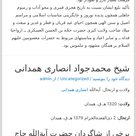
تأكيد بليغ ايشان نسبت به تاريخ هجرى قمرى و محو آداب و رسوم
جاهلى همچون پديده نوروز و جايگزينى مناسبات اسلامى و مراسم
اصيل و سنن الهى همچون احياى عيد قربان و فطر و غدير و مبعث و
ميلاد صاحب ولايت كبرى حضرت حجّة بن الحسن العسكرى ــ ارواحنا
فداه ــ و ساير اعياد و مناسبت‏هاى مربوط به حضرات معصومين علیهم
السلام بر همگان مشهود و ملموس بود.
شیخ محمدجواد انصاری همدانی
دیدگاه‌ خود را بنویسید
/
Uncategorized
/ از
admin
ولادت و ارتحال، آیةاللَه
انصاری همدانی
ولادت:
1320 هـ.ق، همدان
ارتحال:
2 ذی‌القعدةالحرام 1379 هـ.ق، همدان
برخی از شاگردان حضرت آیةاللَه حاج