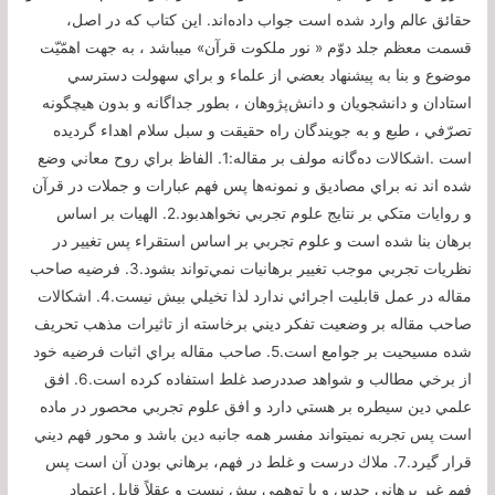
حقائق‌ عالم‌ وارد شده‌ است‌ جواب‌ داده‌اند. اين‌ كتاب‌ كه‌ در اصل‌،
قسمت‌ معظم‌ جلد دوّم‌ « نور ملكوت‌ قرآن‌» ميباشد ، به‌ جهت‌ اهمّيّت‌
موضوع‌ و بنا به‌ پيشنهاد بعضي‌ از علماء و براي‌ سهولت‌ دسترسي‌
استادان‌ و دانشجويان‌ و دانش‌پژوهان‌ ، بطور جداگانه‌ و بدون‌ هيچگونه‌
تصرّفي‌ ، طبع‌ و به‌ جويندگان‌ راه‌ حقيقت‌ و سبل‌ سلام‌ اهداء گرديده‌
است‌ .اشكالات ده‌گانه مولف بر مقاله:1. الفاظ براي روح معاني وضع
شده اند نه براي مصاديق و نمونه‌ها پس فهم عبارات و جملات در قرآن
و روايات متكي بر نتايج علوم تجربي نخواهدبود.2. الهيات بر اساس
برهان بنا شده است و علوم تجربي بر اساس استقراء پس تغيير در
نظريات تجربي موجب تغيير برهانيات نمي‌تواند بشود.3. فرضيه صاحب
مقاله در عمل قابليت اجرائي ندارد لذا تخيلي بيش نيست.4. اشكالات
صاحب مقاله بر وضعيت تفكر ديني برخاسته از تاثيرات مذهب تحريف
شده مسيحيت بر جوامع است.5. صاحب مقاله براي اثبات فرضيه خود
از برخي مطالب و شواهد صددرصد غلط استفاده كرده است.6. افق
علمي دين سيطره بر هستي دارد و افق علوم تجربي محصور در ماده
است پس تجربه نميتواند مفسر همه جانبه دين باشد و محور فهم ديني
قرار گيرد.7. ملاك درست و غلط در فهم، برهاني بودن آن است پس
فهم غير برهاني حدس و يا توهمي بيش نيست و عقلاً قابل اعتماد