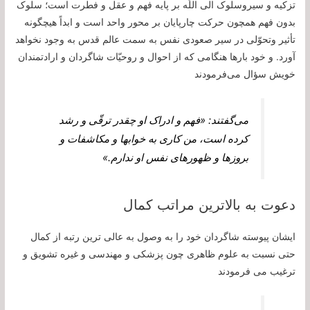
تزكيه و سيروسلوک الى اللَه بر پايه فهم و عقل و فطرت است؛ سلوک
بدون فهم همچون حركت چارپايان بر محور واحد است و ابداً هيچ‏گونه
تأثير وتحوّلى در سير صعودى نفس به سمت عالم قدس به وجود نخواهد
آورد. و خود بارها هنگامى كه از احوال و روحيّات شاگردان و ارادتمندان
خويش سؤال می‌فرمودند
می‌گفتند: «فهم و ادراک او چقدر ترقّى و رشد
كرده است، من كارى به خواب‏ها و مكاشفات و
بروزها و ظهورهاى نفس او ندارم.»
دعوت به بالاترین مراتب کمال
ایشان پيوسته شاگردان خود را به وصول به عالی ترين رتبه از كمال
حتى نسبت به علوم ظاهرى چون پزشكى و مهندسى و غيره تشويق و
ترغيب می ‏فرمودند