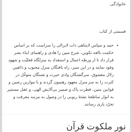
خانوادگی
قسمتی از کتاب
حمد و سپاس لایتناهی ذات لایزالی را سزاست که بر اساس
حکمت بالغه تکوین، شرع مبین را هادی و راهنمای ابناء بشر
قرار داد تا از ورطه اجمال و استعداد به منزلگاه فعلیّت و شهود
وفود نمایند و در این سیر، راه یافتگان منزل محبوب و ذائقین
زلال معشوق، سرگشتگان وادی حیرت و تشنگان متوغّل در
کثرت را به سر منزل معهود رهنمون گردند و با موازین رصین و
قوانین متین، فطرت پاک و ضمیر بی‌آلایش الهی، و عقل مستنیر
به انوار ساطعۀ نشئۀ ربوبی را در وصول به مرتبه معرفت و
تجرّد یاری رسانند.
نور ملکوت قرآن