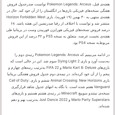
هفته‌ی قبل، Pokemon Legends: Arceus توانست صدرجدول فروش
هفتگی نسخه‌های فیزیکی بازی‌ها در انگلستان را از آن خود کند. حال در
هفته‌ی منتهی به ۳۰ بهمن (۱۹ فوریه)، بازی Horizon Forbidden West
منتشر شد و توانست با اختلاف از رقبا صدرنشین این هفته باشد. ۶۸
درصد فروش نسخه‌های فیزیکی هورایزن فوربیدن وست در بریتانیا طی
هفته‌ی نخست عرضه، متعلق به نسخه PS5 و ۳۲ درصد از این فروش
مربوط‌به نسخه PS4 بود.
در ادامه می‌بینیم که Pokemon Legends: Arceus رتبه‌ی دوم را
به‌دست آورد و بازی Dying Light 2 سوم شد. این در حالی است که
بازی‌های Mario Kart 8: Deluxe و FIFA 22 به‌ترتیب رتبه‌های چهارم و
پنجم را از آن خود کرده‌اند. در نیمه‌ی دوم جدول فروش هفتنگی بریتانیا
بازی Animal Crossing: New Horizons ششم و بازی Call of Duty:
Vanguard هفتم شده است. با نگاه به انتهای جدول شاهد قرارگیری
نسخه‌ی نینتندو سوییچ Minecraft در رتبه‌ی هشتم هستیم و بازی‌های
Mario Party Superstars و Just Dance 2022 به‌ترتیب نهم و دهم
شده‌اند.