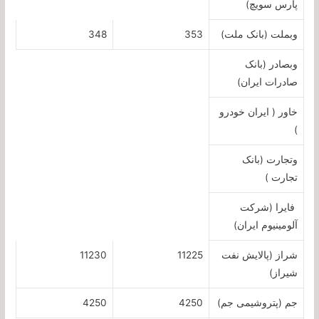
پارس سویچ)
وبملت (بانک ملت)
353
348
وبصادر (بانک
صادرات ایران)
خاور ( ایران خودرو
)
وتجارت (بانک
تجارت )
فایرا (شرکت
آلومینیوم ایران)
شراز (پالایش نفت
11225
11230
شیراز)
جم (پتروشیمی جم)
4250
4250