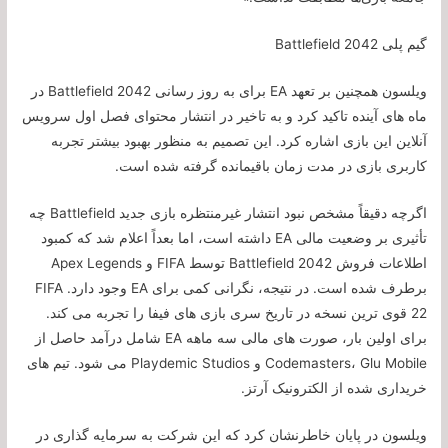
گیم پلی Battlefield 2042
ویلسون همچنین بر تعهد EA برای به روز رسانی Battlefield 2042 در
ماه های آینده تاکید کرد و به تاخیر در انتشار محتوای فصل اول سرویس
آنلاین این بازی اشاره کرد. این تصمیم به منظور بهبود بیشتر تجربه
کاربری بازی در مدت زمان باقیمانده گرفته شده است.
اگرچه دقیقاً مشخص نبود انتشار غیرمنتظره بازی جدید Battlefield چه
تأثیری بر وضعیت مالی EA داشته است، اما بعداً اعلام شد که کمبود
اطلاعات فروش Battlefield 2042 توسط FIFA و Apex Legends
برطرف شده است. در نتیجه، نگرانی کمی برای EA وجود دارد. FIFA
22 قوی ترین نسخه در تاریخ سری بازی های فیفا را تجربه می کند.
برای اولین بار، صورت های مالی سه ماهه EA شامل درآمد حاصل از
Codemasters، Glu Mobile و Playdemic Studios می شود. تیم های
خریداری شده از الکترونیک آرتز.
ویلسون در پایان خاطرنشان کرد که این شرکت به سرمایه گذاری در