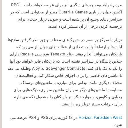
مردم خواهد بود، چیزهای دیگری نیز برای عرضه خواهد داشت. RPG
اکشن جهان باز بازی Guerrilla Games مملو از محتوایی است که در
سراسر دنیای وسیع آن پر شده است و سونی تریلر جدیدی برای
برجسته کردن برخی از آن منتشر کرده است.
تریلر با تمرکز بر سفر در شهرک‌های مختلف و زیر نظر گرفتن سلاح‌ها،
لباس‌ها و ارتقاء آنها، به تعدادی از فعالیت‌های جهان باز می‌رود که
بازیکنان می‌توانند انجام دهند. جناح Tenakth شورشی Regalla دارای
چندین پاسگاه در سراسر نقشه است که بازیکنان قادر خواهند بود آنها
را یک به یک پاک کنند، Scavenger Contracts به Aloy وظیفه می‌دهد
تا ماشین‌های خاصی را برای اجزای خاص شکار کند، و فعالیت‌های
مختلف دیگری مانند میدانی برای مبارزه با ماشین‌های ترسناک،
مسابقه با ماشین‌های دیگر سواران ماشین سواری، دیگ هایی برای
ردیابی و کاوش، و موارد دیگر نیز بازیکنان را مشغول نگه می دارند.
برای جزئیات بیشتر تریلر زیر را ببینید.
Horizon Forbidden West
در 18 فوریه برای PS5 و PS4 عرضه می
شود.