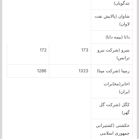
تندگویان)
شاوان (پالایش نفت
لاوان)
دانا (بیمه دانا)
بنیرو (شرکت نیرو
173
172
ترانس)
رمپنا (شرکت مپنا)
1323
1286
اخابر(مخابرات
ایران)
کگل (شرکت گل
گهر)
حکشتی‌ (کشتیرانی
جمهوری اسلامی