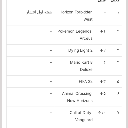
۱
–
Horizon Forbidden
هفته اول انتشار
West
–
Pokemon Legends:
۱↓
۲
Arceus
–
Dying Light 2
۲↓
۳
–
Mario Kart 8
۴
۴
Deluxe
–
FIFA 22
۳↓
۵
–
Animal Crossing:
۵↓
۶
New Horizons
–
Call of Duty:
۱۰↑
۷
Vanguard