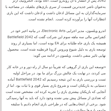
2042 پس از انتشار با آن روبه‌رو است، آگاه بودند، الکترونیک آرتز
به‌عنوان ناشر جدیدترین قسمت از سری بازی‌های بتلفیلد، در مصاحبه با
سرمایه‌گذاران به این مسائل اذعان داشت و اذعان داشت که این بازی
انتظارات آنها را برآورده کرده است. .انجام نشده است.
اندرو ویلسون، مدیر اجرایی Electronic Arts، در بیانیه اخیر خود در
کنفرانس مالی سه ماهه سوم این شرکت گفت که Battlefield 2042
همیشه یک بازی جاه طلبانه برای EA بوده است، اما بسیاری از روند
توسعه بازی به دلیل شیوع ویروس کرونا قرنطینه شده است. محصول
نهایی تاثیر منفی داشت. ویلسون در ادامه می گوید:
«توسعه این بازی از گروهی که تقریباً دو سال از راه دور و در خانه کار
می کردند، در نهایت یک چالش بزرگ برای ما بود. در مراحل اولیه
تست و بررسی بازی به این نتیجه رسیدیم که Battlefield 2042 آماده
دستیابی به بازیکنان است و شروع بازی بسیار قوی و با ثبات بود. اما از
آنجایی که بازیکنان بیشتری بازی را تجربه کرده اند، مشخص شده است
که تعدادی از مسائل پیش بینی نشده وجود دارد که باید به آنها رسیدگی
شود. برخی از انتخاب‌هایی که در طراحی بازی انجام دادیم با سلیقه
جامعه بازی‌ها مطابقت نداشت.»