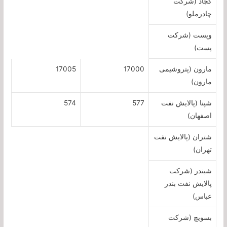
کچاد (شرکت
چادرملو)
وپست (شرکت
پست)
مارون (پتروشیمی
17000
17005
مارون)
شپنا (پالایش نفت
577
574
اصفهان)
شتران (پالایش نفت
تهران)
شبندر (شرکت
پالایش نفت بندر
عباس)
بسویچ (شرکت