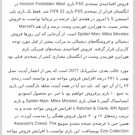
فروش افتتاحیه‌ی نسخه‌ی PS5 بازی Horizon Forbidden West در
انگلستان فراتر از نسخه‌ی PS5 بازی FIFA 22 شد. فقط یک بازی پلی
استیشن 5 تا امروز در هفته‌ی اول عرضه در بریتانیا توانست به فروش
بیشتر نسبت به هورایزن فوربیدن وست برسد و آن هم Marvel’s
Spider-Man: Miles Morales است. از آن‌جایی که این روزها فروش
دیجیتالی و فروشگاه‌های دیجیتالی به مراتب بیشتر از قبل مورد توجه
کاربران قرار گرفته، فروش افتتاحیه‌ی نسخه‌های فیزیکی بازی
هورایزن فوربیدن وست در انگلستان مقداری کمتر از نسخه‌ی قبلی بود.
مورد جالب بعدی، سایبرپانک 2077 است که پس از انتشار آپدیت نسل
نهمی با ۲۷۱ درصد افزایش فروش مواجه شد و توانسته است رتبه‌ی
۲۳ را از‌ آن خود کند. باید دید آیا در هفته آینده، شاهد بازگشت این بازی
به جمع ۱۰ بازی پرفروش خواهیم بود یا خیر. دو محصول استودیو
اینسامنیاک گیمز یا همان بازی Spider-Man: Miles Morales و بازی
Ratchet & Clank: Rift Apart با افزایش فروش مواجه شدند و به
ترتیب رتبه‌های ۱۲ و ۲۰ جدول فروش هفتگی را به‌دست آوردند. در
همین حین با عرضه‌ی نسخه نینتندو سوییچ Assassin’s Creed: The
Ezio Collection یوبیسافت، این بازی توانست با افزایش فروش مواجه