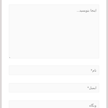
اینجا
بنویسید…
نام*
ایمیل*
وبگاه