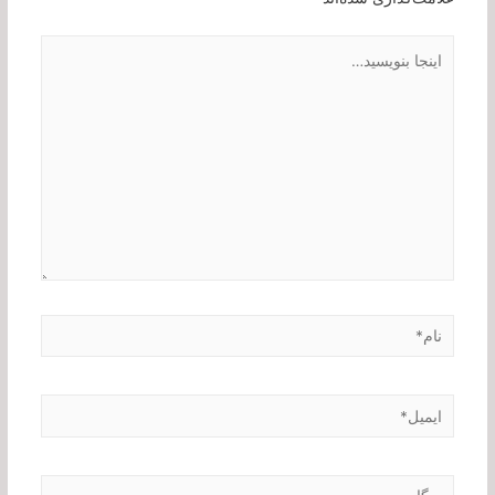
اینجا
بنویسید…
نام*
ایمیل*
وبگاه