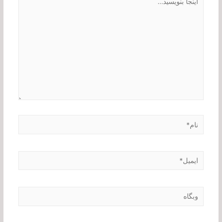
بنویسید…
نام*
ایمیل*
وبگاه