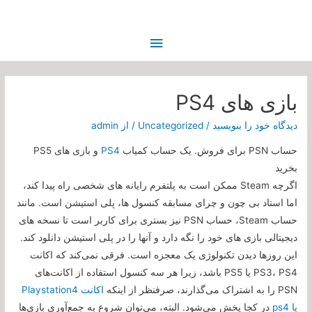
فهرست
اصلی
بازی های PS4
دیدگاه‌ خود را بنویسید
/
Uncategorized
/ از
admin
حساب PSN برای فروش. یک حساب کمیاب
PS4
و بازی های PS5
بخرید
اگرچه Steam ممکن است به پلتفرم رایانه های شخصی راه پیدا کند،
اما استاد بی چون و چرای مسابقه کنسول ها، پلی استیشن است. مانند
حساب Steam، حساب PSN نیز بستری برای کاربر است تا نسخه های
دیجیتالی بازی های خود را نگه دارد و آنها را در پلی استیشن دانلود کند.
این روزها دیدن تکنولوژی یک معجزه است. فرقی نمی‌کند که اکانت
PS3، PS4 یا PS5 باشد، زیرا هر سه کنسول استفاده از اکانت‌های
PSN را به اشتراک می‌گذارند، صرفنظر از اینکه
اکانت Playstation4
یا ps4
در کجا پخش می‌شود. البته، می‌توان شروع به جمع‌آوری بازی‌ها