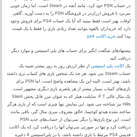
در حساب PSN خود کرد، مانند آنچه در Steam است، اما زمان خوبی
می‌برد تا فروش ارزان‌تر در فروشگاه PSN را به دست آورید. گاهی
اوقات بهتر است فقط ببینید که آیا یک حساب PS4 برای فروش وجود
دارد که خریداران بالقوه بتوانند تعداد زیادی بازی را فقط با یک قیمت
پیدا کنند.
خرید اکانت ps4
پیشنهادهای شگفت انگیز برای حساب های پلی استیشن و موارد دیگر
دریافت کنید
یک
اکانت پلی استیشن
از نظر ارزش روز به روز بیشتر شبیه یک
حساب Steam می شود. هر چه یک شخص بازی های کمیاب تری داشته
باشد، بهتر است. البته این یک مشاهده واضح است، اما PSN برای
بازی‌های کمیاب بسیار بیشتر از هر پلتفرم بازی دیگری مشهور است.
یک مثال عالی P.T. سایلنت هیلز که به عنوان تیزر قابل پخش Silent
Hills نیز شناخته می شود. این نمایش تنها چیزی است که از بازی هرگز
ساخته نشده هیدئو کوجیما، خالق معروف سری متال گیر، باقی مانده
است. این نوع بازی‌ها را دیگر نمی‌توان از حساب‌های جدید PSN
دریافت کرد و تنها در صورتی می‌توان آنها را دریافت کرد که یک اکانت
قدیمی PS4 مرتبط با بازی داشته باشد، یا در پلی‌استیشن 4 ذخیره