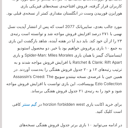
کاربران قرار گرفته، فروش افتتاحیه‌ی نسخه‌های فیزیکی بازی
هورایزن فوربیدن وست در انگلستان مقداری کمتر از نسخه‌ی قبلی بود.
مورد جالب بعدی، سایبرپانک 2077 است که پس از انتشار آپدیت نسل
نهمی با ۲۷۱ درصد افزایش فروش مواجه شد و توانسته است رتبه‌ی
۲۳ را از‌ آن خود کند. باید دید آیا در هفته آینده، شاهد بازگشت این بازی
به جمع ۱۰ بازی پرفروش خواهیم بود یا خیر. دو محصول استودیو
اینسامنیاک گیمز یا همان بازی Spider-Man: Miles Morales و بازی
Ratchet & Clank: Rift Apart با افزایش فروش مواجه شدند و به
ترتیب رتبه‌های ۱۲ و ۲۰ جدول فروش هفتگی را به‌دست آوردند. در
همین حین با عرضه‌ی نسخه نینتندو سوییچ Assassin’s Creed: The
Ezio Collection یوبیسافت، این بازی توانست با افزایش فروش مواجه
شود و خود را به رتبه‌ی ۲۱ جدول فروش هفتگی برساند.
برای خرید اکانت بازی horzion forbidden west در
گیم سنتر
کافی
است کلیک کنید.
در ادامه می‌توانید ۱۰ بازی برتر جدول فروش هفتگی نسخه‌های