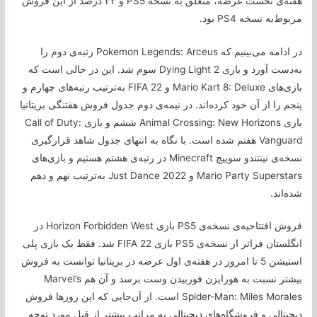
هفته‌ی نخست عرضه، متعلق به نسخه PS5 و ۳۲ درصد از این فروش
مربوط‌به نسخه PS4 بود.
در ادامه می‌بینیم که Pokemon Legends: Arceus رتبه‌ی دوم را
به‌دست آورد و بازی Dying Light 2 سوم شد. این در حالی است که
بازی‌های Mario Kart 8: Deluxe و FIFA 22 به‌ترتیب رتبه‌های چهارم و
پنجم را از آن خود کرده‌اند. در نیمه‌ی دوم جدول فروش هفتنگی بریتانیا
بازی Animal Crossing: New Horizons ششم و بازی Call of Duty:
Vanguard هفتم شده است. با نگاه به انتهای جدول شاهد قرارگیری
نسخه‌ی نینتندو سوییچ Minecraft در رتبه‌ی هشتم هستیم و بازی‌های
Mario Party Superstars و Just Dance 2022 به‌ترتیب نهم و دهم
شده‌اند.
فروش افتتاحیه‌ی نسخه‌ی PS5 بازی Horizon Forbidden West در
انگلستان فراتر از نسخه‌ی PS5 بازی FIFA 22 شد. فقط یک بازی پلی
استیشن 5 تا امروز در هفته‌ی اول عرضه در بریتانیا توانست به فروش
بیشتر نسبت به هورایزن فوربیدن وست برسد و آن هم Marvel’s
Spider-Man: Miles Morales است. از آن‌جایی که این روزها فروش
دیجیتالی و فروشگاه‌های دیجیتالی به مراتب بیشتر از قبل مورد توجه