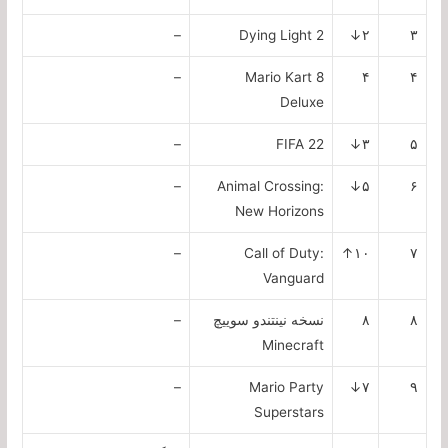
–
Dying Light 2
۲↓
۳
–
Mario Kart 8
۴
۴
Deluxe
–
FIFA 22
۳↓
۵
–
Animal Crossing:
۵↓
۶
New Horizons
–
Call of Duty:
۱۰↑
۷
Vanguard
۸
۸
نسخه نینتندو سوییچ
–
Minecraft
–
Mario Party
۷↓
۹
Superstars