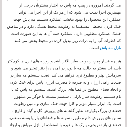
می گردند. امروزه در پمپ مه پاش به اختیار مشتریان برخی از
مهمترین اجزا نصب می شود که از هر یک از این اجزا می تواند
عملکرد این محصول را بهبود ببخشد. عملکرد سيستم مه پاش جهت
خنک کردن محیط ، مستقيما به رطوبت محيط بستگی دارد و در مناطق
خشک عملکرد مطلوبی دارد . عملکرد همه آن ها به این صورت است
که قطرات آب را به ذرات ریز تبدیل کرده در محیط پخش می کنند
نازل مه پاش
است.
هر چه فشار پمپ رطوبت ساز بالاتر باشد و روزنه های نازل ها کوچکتر
باشد آب بیشتر به حالت مه یا پودر در آمده ، راحتتر تبخیر می شود و
سرمایش بهتر و مطبوع تری فراهم می کند. نصب سیستم مه ساز در
صنعت راهی ارزان و به صرفه با مصرف انرژی پایین برای خنک کردن
و ایجاد فضای مطبوع در فضا های بزرگ است. سیستم مه پاش که با
نام سیستم رطوبت ساز نازلی ، سیستم میست یا فوگر نیز مشهور
است یک ابزار بسیار موثر و کارا جهت خنک سازی و تامین رطوبت
فضاهای بزرگ یکپارچه نظیر گلخانه های پرورش گل و گیاه و قارچ ،
سالن های پرورش دام و طیور، سوله ها و فضاهای باز یا بسته صنعتی،
فضاهای باز تفریحی، پارک ها و غیره با استفاده از نازل مهپاش و ایجاد