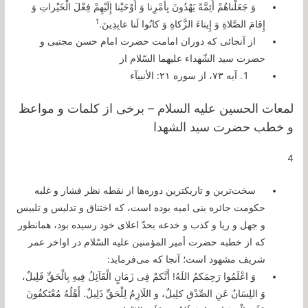
وَ جَعَلْناهُمْ أَئِمَّةً يَهْدُونَ بِأَمْرِنا وَ أَوْحَيْنا إِلَيْهِمْ فِعْلَ الْخَيْراتِ وَ
1
إِقامَ الصَّلاةِ وَ إِيتاءَ الزَّكاةِ وَ كانُوا لَنا عابِدِينَ
.
از آنجائى كه دوران امامت حضرت امام حسن مجتبى و
حضرت سید الشّهداء علیهما السّلام از
آيه ٧٣، از سوره ٢١: الأنبيآء
لمعات الحسین علیه السلام – برخی از کلمات و مواعظ
و خطب حضرت سید الشهدا
4
سخت‌ترین و تاریكترین دوره‌ها از نقطه نظر فشار و غلبه
حكومت جائره بنى امیه بوده است، كه اختناق و تدلیس و تلبیس
و جهل و ریا و كذب و خدعه بحدّ اعلاى خود رسیده بود، همانطور
كه از خطبه حضرت أمیر المؤمنین علیه السّلام در اواخر عمر
شریف مشهود است؛ آنجا كه مى‌فرماید:
وَ اعْلَمُوا رَحِمَکمُ اللَهُ! أَنَّکمْ فِى زَمَانٍ الْقَآئِلُ فِیهِ بِالْحَقِّ قَلِیلٌ،
وَ اللِسَانُ عَنِ الصِّدْقِ کلِیلٌ، و اللَازِمُ لِلْحَقِّ ذَلِیلٌ. أَهْلُهُ مُعْتَکفُونَ