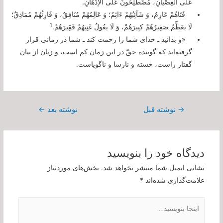
عَلَى الْعِصْیانِ، مُصْطَلِحُونَ عَلَى الإدْهَانِ.
فَتَاهُمْ عَارِمٌ، وَ شَآئِبُهُمْ ءَاثِمٌ؛ وَ عَالِمُهُمْ مُنَافِقٌ، وَ قَارِئُهُمْ مُمَاذِقٌ؛
1
لَا یعَظِّمُ صَغِیرُهُمْ کبِیرَهُمْ، وَ لَا یعُولُ غَنِیهُمْ فَقِیرَهُمْ.
«و بدانید ـ خداى شما را رحمت كند ـ شما در زمانى قرار
گرفته‌اید كه گوینده حقّ در این زمان كم است، و زبان از بیان
گفتار راست، خسته و نارسا و ناگویاست.
راهبری
→
نوشته قبل
نوشته بعد
←
نوشته
دیدگاه‌ خود را بنویسید
نشانی ایمیل شما منتشر نخواهد شد.
بخش‌های موردنیاز
علامت‌گذاری شده‌اند
*
اینجا
بنویسید…