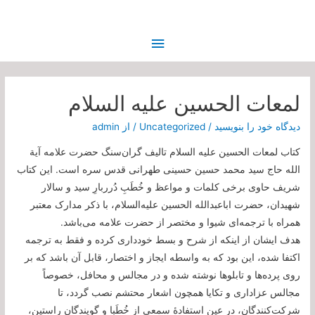
فهرست
اصلی
لمعات الحسین علیه السلام
دیدگاه‌ خود را بنویسید
/
Uncategorized
/ از
admin
کتاب لمعات الحسین علیه السلام تالیف گران‌سنگ حضرت علامه آیة
الله حاج سید محمد حسین حسینی طهرانی قدس سره است. این کتاب
شریف حاوی برخی کلمات و مواعظ و خُطَبِ دُرربارِ سید و سالار
شهیدان، حضرت اباعبدالله الحسین علیه‌السلام، با ذکر مدارک معتبر
همراه با ترجمه‌ای شیوا و مختصر از حضرت علامه می‌باشد.
هدف ایشان از اینکه از شرح و بسط خودداری کرده و فقط به ترجمه
اکتفا شده، این بود كه به واسطه ايجاز و اختصار، قابل آن باشد كه بر
روى پرده‏‌ها و تابلوها نوشته شده و در مجالس و محافل، خصوصاً
مجالس عزاداری و تکایا همچون اشعار محتشم نصب گردد، تا
شرکت‌کنندگان، در عین استفادۀ سمعی از خُطَبا و گویندگانِ راستین،