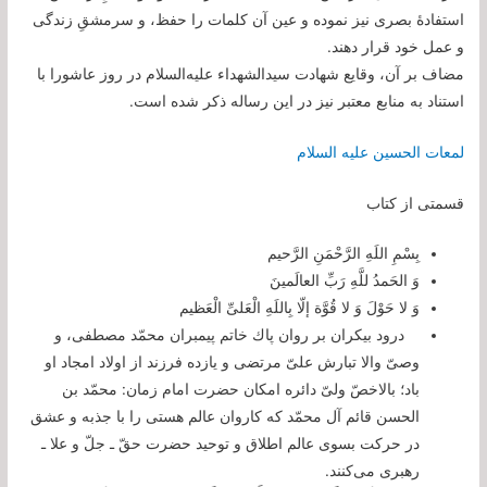
استفادۀ بصری نیز نموده و عین آن کلمات را حفظ، و سرمشقِ زندگی
و عمل خود قرار دهند.
مضاف بر آن، وقایع شهادت سیدالشهداء علیه‌السلام در روز عاشورا با
استناد به منابع معتبر نیز در این رساله ذکر شده است.
لمعات الحسین علیه السلام
قسمتی از کتاب
بِسْمِ اللَهِ الرَّحْمَنِ الرَّحیم‌
وَ الحَمدُ للَّهِ رَبِّ العالَمینَ‌
وَ لا حَوْلَ وَ لا قُوَّة إلّا بِاللَهِ الْعَلىِّ الْعَظیم‌
درود بیكران بر روان پاك خاتم پیمبران محمّد مصطفى، و
وصىّ والا تبارش علىّ مرتضى و یازده فرزند از اولاد امجاد او
باد؛ بالاخصّ ولىّ دائره امكان حضرت امام زمان: محمّد بن
الحسن قائم آل محمّد كه كاروان عالم هستى را با جذبه و عشق
در حركت بسوى عالم اطلاق و توحید حضرت حقّ ـ جلّ و علا ـ
رهبرى مى‌كنند.