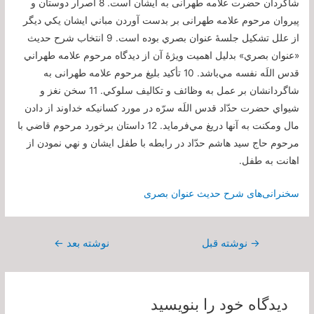
شاگردان حضرت علامه طهرانی به ايشان است. 8 اصرار دوستان و
پيروان مرحوم علامه طهرانی بر بدست آوردن مباني ایشان يكي ديگر
از علل تشكيل جلسۀ عنوان بصري بوده است. 9 انتخاب شرح حديث
«عنوان بصري» بدليل اهميت ويژۀ آن از ديدگاه مرحوم علامه طهراني
قدس اللَه نفسه مي‌باشد. 10 تأكيد بليغ مرحوم علامه طهرانی به
شاگردانشان بر عمل به وظائف و تكاليف سلوكي. 11 سخن نغز و
شيواي حضرت حدّاد قدس اللَه سرّه در مورد كسانيكه خداوند از دادن
مال ومكنت به آنها دريغ مي‌فرمايد. 12 داستان برخورد مرحوم قاضي با
مرحوم حاج سيد هاشم حدّاد در رابطه با طفل ايشان و نهي نمودن از
اهانت به طفل.
سخنرانی‌های شرح حدیث عنوان بصری
راهبری
→
نوشته قبل
نوشته بعد
←
نوشته
دیدگاه‌ خود را بنویسید