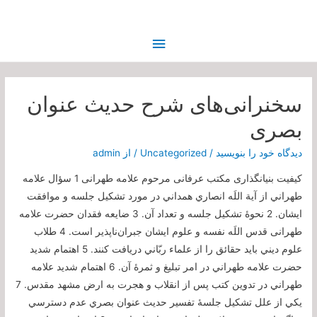
فهرست
اصلی
سخنرانی‌های شرح حدیث عنوان
بصری
دیدگاه‌ خود را بنویسید
/
Uncategorized
/ از
admin
کیفیت بنیانگذاری مکتب عرفانی مرحوم علامه طهرانی 1 سؤال علامه
طهراني از آية اللَه انصاري همداني در مورد تشكيل جلسه و موافقت
ايشان. 2 نحوۀ تشكيل جلسه و تعداد آن. 3 ضايعه فقدان حضرت علامه
طهرانی قدس اللَه نفسه و علوم ايشان جبران‌ناپذير است. 4 طلاب
علوم ديني بايد حقائق را از علماء ربّاني دريافت كنند. 5 اهتمام شديد
حضرت علامه طهراني در امر تبليغ و ثمرۀ آن. 6 اهتمام شديد علامه
طهراني در تدوين كتب پس از انقلاب و هجرت به ارض مشهد مقدس. 7
يكي از علل تشكيل جلسۀ تفسير حديث عنوان بصري عدم دسترسي