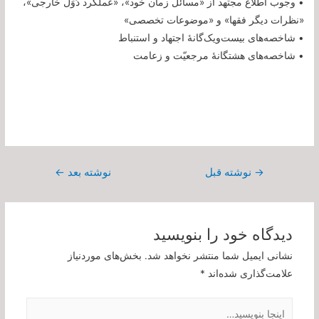
• وجوب اطلاع مجتهد از «مسائل زمان خود»، «عملکرد دُوَل خارجی»،
«نظرات دیگر فقها» و «موضوعات تخصصی»
• شاخصه‌های بیست‌ویک‌گانۀ اجتهاد و استنباط
• شاخصه‌های هشتگانۀ مرجعیّت و زعامت
راهبری
→
نوشته قبل
نوشته بعد
←
نوشته
دیدگاه‌ خود را بنویسید
نشانی ایمیل شما منتشر نخواهد شد.
بخش‌های موردنیاز
علامت‌گذاری شده‌اند
*
اینجا