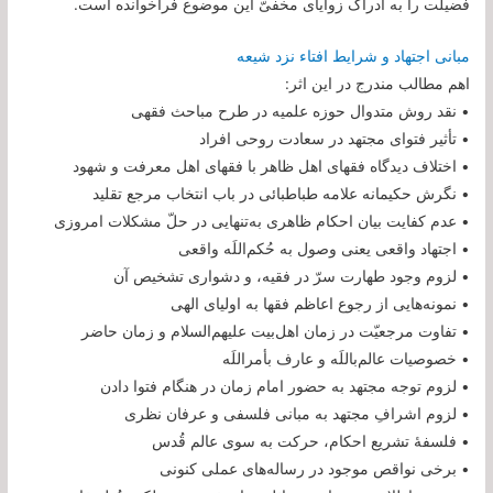
فضیلت را به ادراک زوایای مخفیّ این موضوع فراخوانده است.
مبانی اجتهاد و شرایط افتاء نزد شیعه
اهم مطالب مندرج در این اثر:
• نقد روش متدوال حوزه علمیه در طرح مباحث فقهی
• تأثیر فتوای مجتهد در سعادت روحی افراد
• اختلاف دیدگاه فقهای اهل ظاهر با فقهای اهل معرفت و شهود
• نگرش حکیمانه علامه طباطبائی در باب انتخاب مرجع تقلید
• عدم کفایت بیان احکام ظاهری به‌تنهایی در حلّ مشکلات امروزی
• اجتهاد واقعی یعنی وصول به حُکم‌اللَه واقعی
• لزوم وجود طهارت سرّ در فقیه،‌ و دشواری تشخیص آن
• نمونه‌هایی از رجوع اعاظم فقها به اولیای الهی
• تفاوت مرجعیّت در زمان اهل‌بیت علیهم‌السلام و زمان حاضر
• خصوصیات عالم‌باللَه و عارف بأمر‌اللَه
• لزوم توجه مجتهد به حضور امام زمان در هنگام فتوا دادن
• لزوم اشرافِ مجتهد به مبانی فلسفی و عرفان نظری
• فلسفۀ تشریع احکام، حرکت به سوی عالم قُدس
• برخی نواقص موجود در رساله‌های عملی کنونی