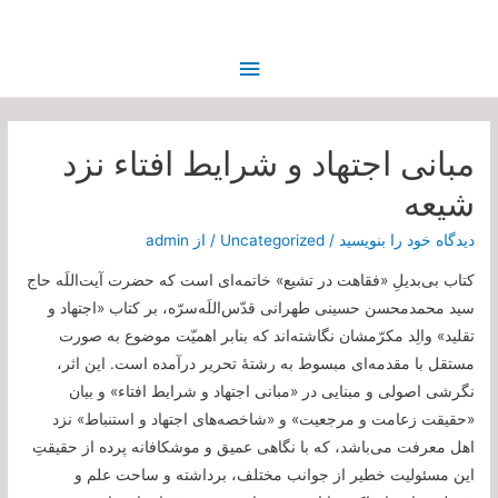
فهرست
اصلی
مبانی اجتهاد و شرایط افتاء نزد
شیعه
دیدگاه‌ خود را بنویسید
/
Uncategorized
/ از
admin
کتاب بی‌بدیلِ «فقاهت در تشیع» خاتمه‌ای است که حضرت آیت‌اللَه حاج
سید محمدمحسن حسینی طهرانی قدّس‌اللَه‌سرّه، بر کتاب «اجتهاد و
تقلید» والِد مکرّمشان نگاشته‌اند که بنابر اهمیّت موضوع به صورت
مستقل با مقدمه‌ای مبسوط به رشتۀ تحریر درآمده است. این اثر،
نگرشی اصولی و مبنایی در «مبانی اجتهاد و شرایط افتاء» و بیان
«حقیقت زعامت و مرجعیت» و «شاخصه‌های اجتهاد و استنباط» نزد
اهل معرفت می‌باشد، که با نگاهی عمیق و موشکافانه پرده از حقیقتِ
این مسئولیت خطیر از جوانب مختلف، برداشته و ساحت علم و