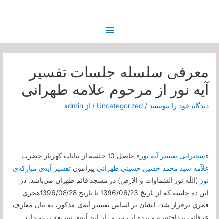
فهرست
اصلی
معرفی سلسله جلسات تفسیر
آیه نور از مرحوم علامه طهرانی
دیدگاه‌ خود را بنویسید
/
Uncategorized
/ از
admin
«
سخنرانی تفسیر آیه نور
» حاصل 10 جلسه از بیانات گهربار حضرت
علاّمه سید محمد حسین حسینی طهرانی
پیرامون
تفسیر آیه‌ی مبارکه‌ی
نور
(اللَه نور السّماوات و الارض) در مسجد قائم طهران می‌باشد. در
این ده جلسه که از تاریخ 1396/06/23 تا تاریخ 1396/08/28هجري
قمري برقرار شد، ایشان بر اساس تفسیر آیه‌ی مذکور، به بیان معارف
عرفانی پرداخته، و و پرده از رمز و راز این آیه‌ی شریفه برمی‌دارد.