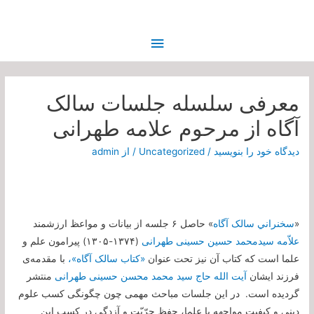
فهرست
اصلی
معرفی سلسله جلسات سالک
آگاه از مرحوم علامه طهرانی
دیدگاه‌ خود را بنویسید
/
Uncategorized
/ از
admin
«
سخنراني سالک آگاه
» حاصل ۶ جلسه از بیانات و مواعظ ارزشمند
علاّمه سیدمحمد حسین حسینی طهرانی
(۱۳۷۴-۱۳۰۵) پیرامون علم و
علما است که کتاب آن نیز تحت عنوان
«کتاب سالک آگاه»،
با مقدمه‌ی
فرزند ایشان
آیت الله حاج سید محمد محسن حسینی طهرانی
منتشر
گردیده است. در این جلسات مباحث مهمی چون چگونگی کسب علوم
دینی و کیفیت مواجهه با علما، حفظ حرّیّت و آزدگی در کسب این