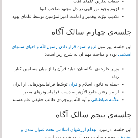
صفات بدترین علمای امّت
لزوم وجود نور الهی در دل مجتهد صاحب فتوا
تکذیب نبوّت پیغمبر و امامت امیرالمؤمنین توسط علمای یهود
جلسه‌ی چهارم سالک آگاه
این جلسه پیرامون
لزوم اسوه قرار دادن رسول‌اللَه و احیاى سنت‏هاى
اسلامى
بوده و مباحث مهم آن به شرح زیر است:
وزیر خارجه‌ی انگلستان: «باید قرآن را از میان مسلمین کنار
زد!»
حمله به قانون اسلام و
قرآن
توسّط فراماسونرهایی از ایران
از بین رفتن جامع الأزهر به دست فراماسونرهای مصر
علاّمه طباطبائی
و آیة اللَه بروجردی طالب حقیقی علم هستند
جلسه‌ی پنجم سالک آگاه
این جلسه درمورد
انهدام ارزش‏هاى اسلامى تحت عنوان تمدن و
پیشرفت
بوده و مباحث مهم آن به شرح زیر است: