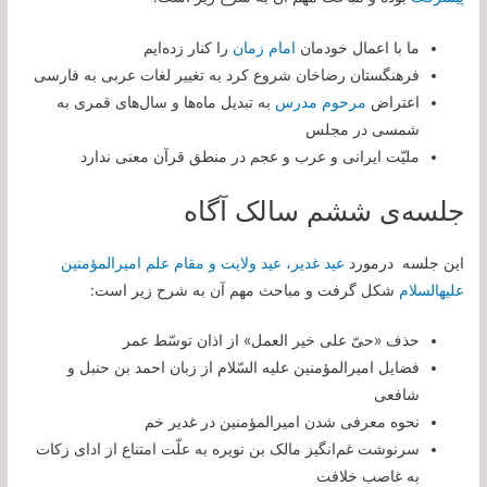
ما با اعمال خودمان
امام زمان
را کنار زده‌ایم
فرهنگستان رضاخان شروع کرد به تغییر لغات عربی به فارسی
اعتراض
مرحوم مدرس
به تبدیل ماه‌ها و سال‌های قمری به
شمسی در مجلس
ملیّت ایرانی و عرب و عجم در منطق قرآن معنی ندارد
جلسه‌ی ششم سالک آگاه
این جلسه درمورد
عید غدیر، عید ولایت و مقام علم امیرالمؤمنین
علیه‏السلام
شکل گرفت و مباحث مهم آن به شرح زیر است:
حذف «حیّ علی خیر العمل» از اذان توسّط عمر
فضایل امیرالمؤمنین علیه السّلام از زبان احمد بن حنبل و
شافعی
نحوه معرفی شدن امیرالمؤمنین در غدیر خم
سرنوشت غم‌انگیز مالک بن نویره به علّت امتناع از ادای زکات
به غاصب خلافت