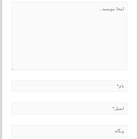
اینجا
بنویسید…
نام*
ایمیل*
وبگاه