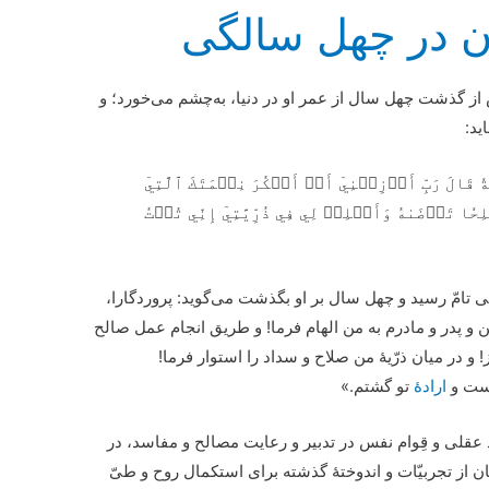
ان در چهل سالگی
 از گذشت چهل سال از عمر او در دنیا، به‌چشم می‌خورد؛ و
ید:
َنَةٗ قَالَ رَبِّ أَوۡزِعۡنِيٓ أَنۡ أَشۡكُرَ نِعۡمَتَكَ ٱلَّتِيٓ
َٰلِحٗا تَرۡضَىٰهُ وَأَصۡلِحۡ لِي فِي ذُرِّيَّتِيٓ إِنِّي تُبۡتُ
 تامّ رسید و چهل سال بر او بگذشت می‌گوید: پروردگارا،
 پدر و مادرم به من الهام فرما! و طریق انجام عمل صالح
 و در میان ذرّیۀ من صلاح و سداد را استوار فرما!
است و
ارادۀ
تو گشتم.»
د عقلی و قِوام نفس در تدبیر و رعایت مصالح و مفاسد، در
 از تجربیّات و اندوختۀ گذشته برای استکمال روح و طیّ