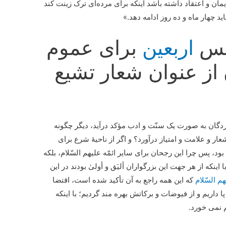
یمان و اعتقاد داشته باشد اینکه برای مرده‌ای ترک زینت کند
چهار ماه و ده روز ادامه دهد.»
لس
اربعین
برای عموم
از عنوان شعار تشیع
دگان به صورت یک سنّت و ادب مؤکد درآید، دیگر چگونه
ار و علامت و امتیاز درآورد؟ و اگر از ناحیۀ شرع برای
د، پس چرا این رجحان برای سایر ائمّه علیهم السّلام، بلکه
ا اینکه از هر جهت این بزرگواران ألیَق و أولیٰ بودند در این
م السّلام
که این همه راجع به آن تأکید شده است، اقتضا
پا داریم و از فیوضات و برکاتش بهره مند گردیم؛ با اینکه
م نمی خورد.