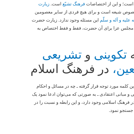
م است؛ و این از اختصاصات
فرهنگ تشیّع
است.
زیارت
صوص شیعه است و برای هیچ فردی از سایر معصومین
علیه و آله و سلّم
این مسئله وجود ندارد. زیارت حضرت
اقامۀ مجلس عزا برای آن حضرت، فقط و فقط اختصاص به
ه
تکوینی
و
تشریعی
عین،
در فرهنگ اسلام
ن کلمه مورد توجه قرار گرفته ـ چه در مسائل و احکام
 مبانی اعتقادی ـ به‌ صورتی که می‌توان ادعا نمود یک
ر فرهنگ اسلامی وجود دارد، و این رابطه و نسبت را در
 جستجو نمود.