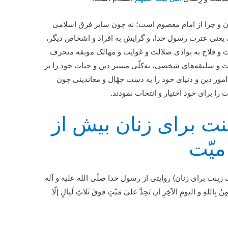
چون و چرا از امام معصوم است؛ نه چون سایر فرق اسلامی
 یعنی عترت رسول خدا، و گرایش به افراد و اشخاص دیگر،
ت و فلاح به بوادی ضلالت و غوایت و مهالک موبقه منحرف
ت و سلیقه‌های شخصی، به‌کلّی مسیر دین و حیات خود را بر
م امور دین و دنیای خود را به دست جهّال و معاندینی چون
را برای خود اختیار و انتخاب نمودند.
ت برای زنان بیش از
میّت
ینت برای زنان) روایتی از رسول خدا صلّی الله علیه و آله
بِاللهِ و الیومِ الآخِرِ أن تَحِدَّ علیٰ مَیّتٍ فوقَ ثَلاثِ لَیالٍ إلّا