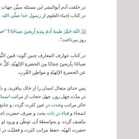
در خلقت آدم أبو‌البشر این مسئله مبیِّن جهات
در کتاب إحیاء العلوم از
رسول خدا صلّی الله عل
إنّ اللهَ خَمَّرَ طینةَ آدمَ بِیَدهِ أربعینَ صباحًا؛
1 “خ
روز بپرداخت”.
در کتاب عوارف المعارف چنین گوید: فَمِن التُّرابِ کَوّ
صباحًا بِأربعینَ حِجابًا مِن الحضرةِ الإلهیّةِ، کلُّ حج
عن الحضرةِ الإلهیّةِ و مواطِنِ القُربِ.
پس خدای متعال انسان را از خاک بیافرید، و ذ
در مدّت چهل روز، چهل حجاب از مراتب
اسماء
حائز مراتب
وحدت
در عین کثرت گردد، و جامع
انمحاء و
فناء در ذات
بحت و صرف حضرت احدیّت
متّصف گردد. و به‌واسطۀ آن، توطّن و ورود او د
حضرت الهیّه، حفظ مراتب کثرت و فعلیّت در ا