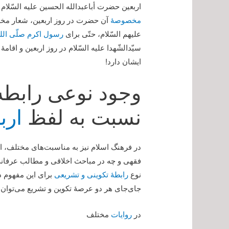
اربعین حضرت أباعبدالله الحسین علیه السّلا
مخصوصۀ
آن حضرت در روز اربعین، شعار مخ
علیهم السّلام، حتّی برای
رسول اکرم صلّی الله 
سیّدالشّهدا علیه السّلام در روز اربعین و 
ایشان دارد!
وجود نوعی رابط
نسبت به لفظ
ارب
در فرهنگ اسلام نیز به مناسبت‌های مختلف، ای
فقهی و چه در مباحث اخلاقی و مطالب عرفانی و
نوع
رابطۀ تکوینی و تشریعی
برای این مفهوم د
جای‌جای هر دو عرصۀ تکوین و تشریع می‌توان
در
روایات
مختلف