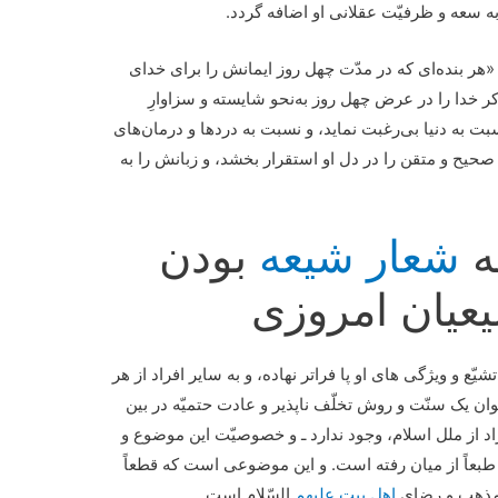
ه سعه و ظرفیّت عقلانی او اضافه گردد.
هر بنده‌ای که در مدّت چهل روز ایمانش را برای خدای
ذکر خدا را در عرض چهل روز به‌نحو شایسته و سزاوارِ
 نسبت به دنیا بی‌رغبت نماید، و نسبت به دردها و درمان‌های
یح و متقن را در دل او استقرار بخشد، و زبانش را به
ه
شعار شیعه
بودن
یعیان امروزی
یّع و ویژگی های او پا فراتر نهاده، و به سایر افراد از هر
ن یک سنّت و روش تخلّف ناپذیر و عادت حتمیّه در بین
اد از ملل اسلام، وجود ندارد ـ و خصوصیّت این موضوع و
بعاً از میان رفته است. و این موضوعی است که قطعاً
 مذهب و رِضای
اهل بیت علیهم
السّلام است.