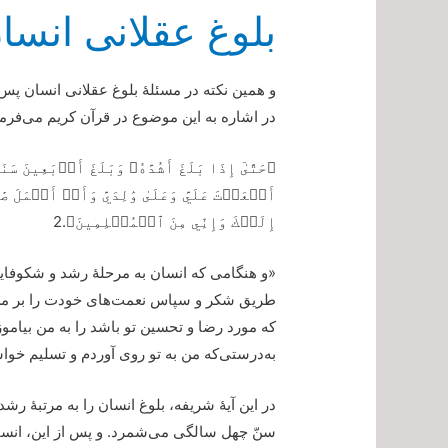
بلوغ عقلانی انس
و همین نکته در مسئلۀ بلوغ عقلانی انسان پس
در اشاره به این موضوع در قرآن کریم می‌فرما
﴿حَتَّىٰٓ إِذَا بَلَغَ أَشُدَّهُۥ وَبَلَغَ أَرۡبَعِينَ س
أَنۡعَمۡتَ عَلَيَّ وَعَلَىٰ وَٰلِدَيَّ وَأَنۡ أَعۡمَلَ ص
إِلَيۡكَ وَإِنِّي مِنَ ٱلۡمُسۡلِمِينَ﴾.2
«و هنگامی که انسان به مرحلۀ رشد و شکوفایی
طریق شکر و سپاس نعمت‌های خودت را بر من و
که مورد رضا و تحسین تو باشد را به من بیاموز!
به‌درستی‌که من به تو روی آوردم و تسلیم خو
در این آیۀ شریفه، بلوغ انسان را به مرتبۀ رش
سنّ چهل سالگی می‌شمرد. و پس از این، انسان