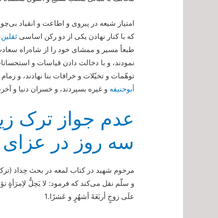
امتیاز شیعه در پیروی و اطاعت و انقیاد بی‌
که با کنار نهادن یکی از دو رکن اساسی
ثقلین
،
طبعاً مسیر و ممشای خود را از شاه‌راه سعاد
نمودند، و با دخالت دادن قیاسات و استحسانا
توهّمات و تخیّلات و خرافات بنا نهادند، و زما
أبوحنیفه
و غیره بسپردند، و خسران دنیا و آخرت 
عدم جواز ترک زین
سه روز در عزای 
مرحوم شهید در کتاب لمعه در بحث حِداد (ترک ز
و سلّم نقل می‌کند که فرمود: لا یَحِلُّ لاِمرَأةٍ‌ تؤمِنُ 
علَی زوجٍ أربَعَةَ أشهُرٍ و عَشرًا.1