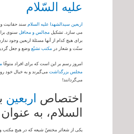
علیه السّلام
اربعین سیدالشهدا علیه السلام
سند حقانیت و
می سازد. تشکیل
مجالس و محافل
سنوی برای 
برای هیچ کدام از آنها مسئلۀ اربعین وجود ندارد،
سنّت و شعار در
مکتب تشیّع
وضع و جعل گردی
امروز رسم بر این است که برای افراد متوفّا
م
مجلس بزرگداشت
می‌گیرند و به خیال خود ر
می‌گردانند!
اختصاص
اربعین
به
السلام، به عنوان
یکی از شعائر مختصّ شیعه که در هیچ مکتب و 