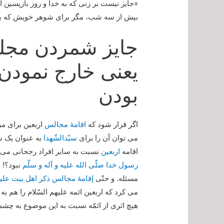
«جایز نیست بر زنی که به خدا و روز بازپسین ا
بیش از سه شب، مگر برای شوهر خویش که باید 
جایز شمردن مج
یعنی خارج نمودن 
بودن
اگر قرار شود که
اقامۀ مجالس
اربعین برای مر
می توان آن را برای
سیّدالشّهدا
به عنوان یک شع
اقامه
اربعین
نسبت به سایر افراد رجحانی می بو
رسول خدا صلّی الله علیه و آله و سلّم
نبود؟! ب
مسئله. و حتّی
إقامۀ مجالس ذکر اهل بیت علیه
می کرد که اربعین ائمه علیهم السّلام را هم به 
هیچ اثری از ائمّه نسبت به این موضوع به چش