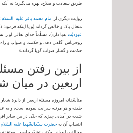
طریق سعادت و صلاح، بهره می‌گیرد؛ نه آنکه ب
روایت دیگری از
امام محمد باقر علیه االسلام:
«
متعال پاک و خالص گرداند (و یا اینکه فرمود: 
عبودیّت
به‌پا دارد)، مسلّماً خدای تعالی او را
روحی‌اش آگاهی دهد، و حکمت و صواب و راه صح
حکمت و گفتار صواب گویا گرداند.»
از بین رفتن مسئل
اربعین در میان ش
متأسّفانه امروزه مسئلۀ اربعین از دایرۀ شعار تش
طبقه و هر مرتبه سرایت نموده است، و به عنوا
شیعه در آمده ـ چیزی که حتّی در بین سایر افر
انتساب آن به
حضرت سیّدالشّهدا علیه السّلام
ط
مخالف با مبانی مکتب تشیّع و اصول معتقدۀ