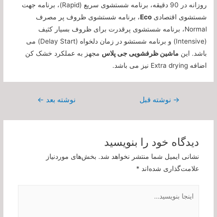
روزانه در 90 دقیقه، برنامه شستشوی سریع (Rapid)، برنامه جهت
شستشوی اقتصادی
Eco
، برنامه شستشوی ظروف پر مصرف
Normal، برنامه شستشوی پرقدرت برای ظروف بسیار کثیف
(Intensive) و برنامه شستشو در زمان دلخواه (Delay Start) می
باشد. این
ماشین ظرفشویی جی پلاس
مجهز به عملکرد خشک کن
اضافه Extra drying نیز می باشد.
راهبری
→
نوشته قبل
نوشته بعد
←
نوشته
دیدگاه‌ خود را بنویسید
نشانی ایمیل شما منتشر نخواهد شد.
بخش‌های موردنیاز
علامت‌گذاری شده‌اند
*
اینجا
بنویسید…