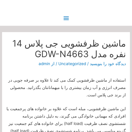
فهرست
اصلی
ماشین ظرفشویی جی پلاس 14
نفره مدل GDW-N4663
دیدگاه‌ خود را بنویسید
/
Uncategorized
/ از
admin
استفاده از ماشین ظرفشویی کمک می کند تا علاوه بر صرفه جویی در
مصرف انرژی و آب زمان بیشتری را با میهمانانتان بگذرانید. محصولی
از برند جی پلاس است.
این ماشین ظرفشویی، مبله است که علاوه بر خانواده‌ های پرجمعیت یا
افرادی که مهمانی خانوادگی می‌ گیرند، به دلیل داشتن برنامه
شستشوی نصف ظرفیت (half load) برای خانواده های کم جمعیت نیز
گزینه مناسبی می باشد. برنامه شستشوی نصف ظرفیت (half load)