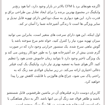
اگرچه هودهای برد با CFM بالاتر در بازار وجود دارد، اما هود رنج‌بر
وایکینگ در مجموع بهترین برنده را برای ایجاد تعادل بین طراحی براق و
قدرت دارد. این هود دیواری به سبک دودکش دارای تهویه قابل تبدیل و
سایر ویژگی ها است تا زندگی آشپزخانه شما را آسان تر کند.
اول اینکه، این هود دارای سرعت های متغیر است، بنابراین می توانید
میزان تهویه مورد نیاز را کنترل کنید، خواه تخم مرغ سوخته باشد یا
گوش ماهی سرخ شده. یک سنسور حرارتی وجود دارد که در صورت
گرم شدن بیش از حد آشپزخانه هود را به طور خودکار روشن می کند و
یک ویژگی تاخیر وجود دارد تا بتوانید زمان خاموش شدن هود را تنظیم
کنید. اگر هوای شما به تصفیه بهتری نیاز دارد، وایکینگ یک کیت فیلتر
ذغالی اختیاری ارائه می‌کند. در زیر سایبان فولادی ضد زنگ که به
راحتی پاک می شود، چراغ های هالوژنی با قابلیت کاهش نور را پیدا
خواهید کرد.
کاربران دوست دارند فیلترهای آن در ماشین ظرفشویی قابل شستشو
باشند و ظاهر فولاد ضد زنگ آن بی انتها باشد. اگر به دنبال هماهنگی با
دکوراسیون آشپزخانه خود هستید، در 14 رنگ دیگر موجود است.