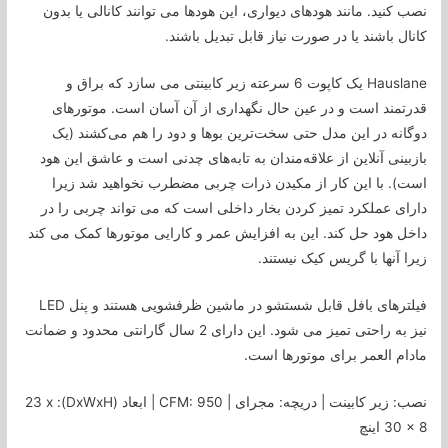
نصب کنید. مانند هودهای دیواری، این هودها می توانند کانالی یا بدون
کانال باشند یا در صورت نیاز قابل تبدیل باشند.
Hauslane یک کاپوت 6 سرعته زیر کابینتی می سازد که براق و
قدرتمند است و در عین حال نگهداری از آن آسان است. موتورهای
دوگانه در این مدل حتی سخت‌ترین بوها و دود را هم می‌کشند (یک
بازبینی آنلاین از علاقه‌مندان به تابه‌های چدنی است و عاشق این هود
است). با این کار از مکیدن ذرات چربی مضطرب نخواهید شد زیرا
دارای عملکرد تمیز کردن بخار داخلی است که می تواند چربی را در
داخل هود حل کند. این به افزایش عمر و کارایی موتورها کمک می کند
زیرا آنها با گریس کیک نیستند.
فیلترهای بافل قابل شستشو در ماشین ظرفشویی هستند و پنل LED
نیز به راحتی تمیز می شود. این دارای 2 سال گارانتی محدود و ضمانت
مادام العمر برای موتورها است.
نصب: زیر کابینت | دریچه: مجرای | CFM: 950 | ابعاد (DxWxH): 23 x
30 x 8 اینچ